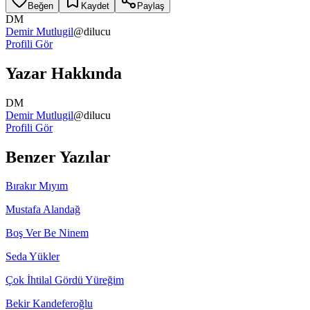
Beğen
Kaydet
Paylaş
DM
Demir Mutlugil
@
dilucu
Profili Gör
Yazar Hakkında
DM
Demir Mutlugil
@
dilucu
Profili Gör
Benzer Yazılar
Bırakır Mıyım
Mustafa Alandağ
Boş Ver Be Ninem
Seda Yükler
Çok İhtilal Gördü Yüreğim
Bekir Kandeferoğlu