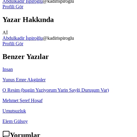
Abdulkadir İspiroğlu
@
kadirispiroglu
Profili Gör
Yazar Hakkında
Aİ
Abdulkadir İspiroğlu
@
kadirispiroglu
Profili Gör
Benzer Yazılar
Insan
Yunus Emre Akgünler
O Resim (bugün Yaziyorum Yarin Sayği Duruşum Var)
Mehmet Şeref Hoşaf
Umutsuzluk
Elem Gülsoy
Yorumlar