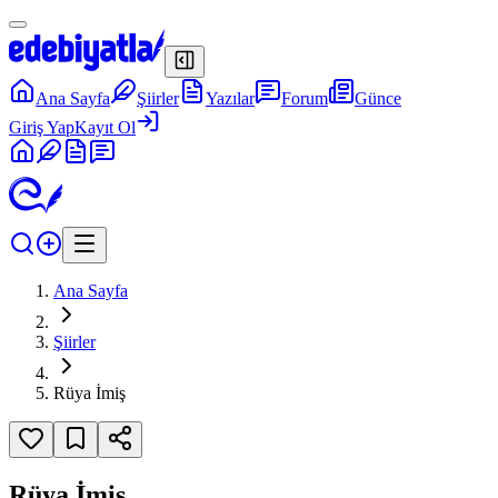
Ana Sayfa
Şiirler
Yazılar
Forum
Günce
Giriş Yap
Kayıt Ol
Ana Sayfa
Şiirler
Rüya İmiş
Rüya İmiş