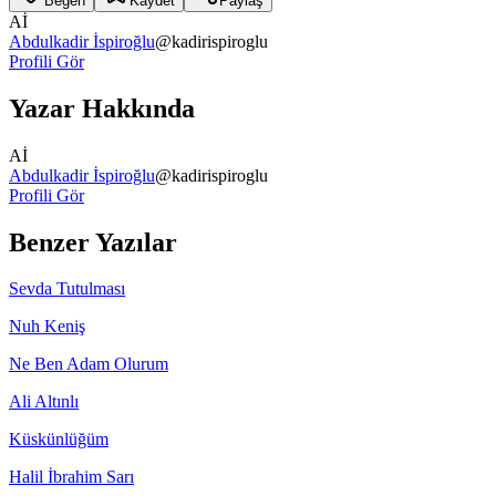
Beğen
Kaydet
Paylaş
Aİ
Abdulkadir İspiroğlu
@
kadirispiroglu
Profili Gör
Yazar Hakkında
Aİ
Abdulkadir İspiroğlu
@
kadirispiroglu
Profili Gör
Benzer Yazılar
Sevda Tutulması
Nuh Keniş
Ne Ben Adam Olurum
Ali Altınlı
Küskünlüğüm
Halil İbrahim Sarı