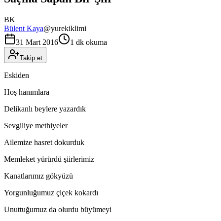
BK
Bülent Kaya
@
yurekiklimi
31 Mart 2016
1 dk okuma
Takip et
Eskiden
Hoş hanımlara
Delikanlı beylere yazardık
Sevgiliye methiyeler
Ailemize hasret dokurduk
Memleket yürürdü şiirlerimiz
Kanatlarımız gökyüzü
Yorgunluğumuz çiçek kokardı
Unuttuğumuz da olurdu büyümeyi