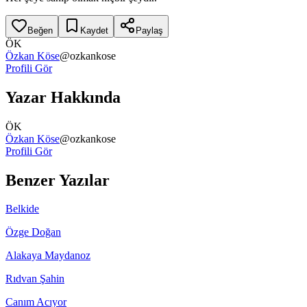
Beğen
Kaydet
Paylaş
ÖK
Özkan Köse
@
ozkankose
Profili Gör
Yazar Hakkında
ÖK
Özkan Köse
@
ozkankose
Profili Gör
Benzer Yazılar
Belkide
Özge Doğan
Alakaya Maydanoz
Rıdvan Şahin
Canım Acıyor