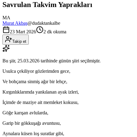
Savrulan Takvim Yaprakları
MA
Murat Akbaş
@
dudaktankalbe
23 Mart 2026
2 dk okuma
Takip et
Bu şiir,
25.03.2026
tarihinde günün şiiri seçilmiştir.
Usulca çekiliyor gözlerimden gece,
Ve bohçama sinmiş ağır bir lehçe,
Kırgınlıklarımda yankılanan ayak izleri,
İçimde de maziye ait memleket kokusu,
Göğe karışan avlularda,
Garip bir gökkuşağı avuntusu,
Aynalara küsen loş suratlar gibi,