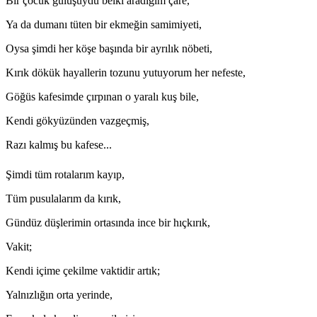
Bir çocuk gülüşüydü belki aradığım çare,
Ya da dumanı tüten bir ekmeğin samimiyeti,
Oysa şimdi her köşe başında bir ayrılık nöbeti,
Kırık dökük hayallerin tozunu yutuyorum her nefeste,
Göğüs kafesimde çırpınan o yaralı kuş bile,
Kendi gökyüzünden vazgeçmiş,
Razı kalmış bu kafese...
Şimdi tüm rotalarım kayıp,
Tüm pusulalarım da kırık,
Gündüz düşlerimin ortasında ince bir hıçkırık,
Vakit;
Kendi içime çekilme vaktidir artık;
Yalnızlığın orta yerinde,