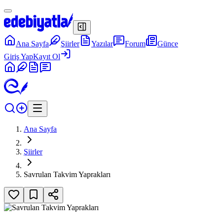
Ana Sayfa
Şiirler
Yazılar
Forum
Günce
Giriş Yap
Kayıt Ol
Ana Sayfa
Şiirler
Savrulan Takvim Yaprakları