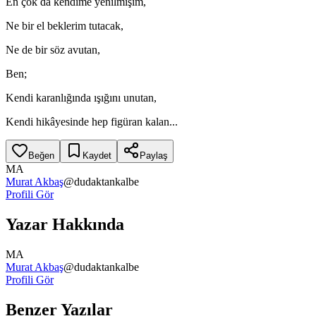
En çok da kendime yenilmişim,
Ne bir el beklerim tutacak,
Ne de bir söz avutan,
Ben;
Kendi karanlığında ışığını unutan,
Kendi hikâyesinde hep figüran kalan...
Beğen
Kaydet
Paylaş
MA
Murat Akbaş
@
dudaktankalbe
Profili Gör
Yazar Hakkında
MA
Murat Akbaş
@
dudaktankalbe
Profili Gör
Benzer Yazılar