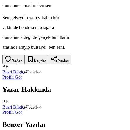
dumanında aradım ben seni.
Sen gelseydin ya o sabahın kör
vaktinde bende seni o sigara
dumanında değilde gerçek bulutların
arasında arayıp bulsaydı ben seni.
Beğen
Kaydet
Paylaş
BB
Basri Bilgiç
@
basri44
Profili Gör
Yazar Hakkında
BB
Basri Bilgiç
@
basri44
Profili Gör
Benzer Yazılar