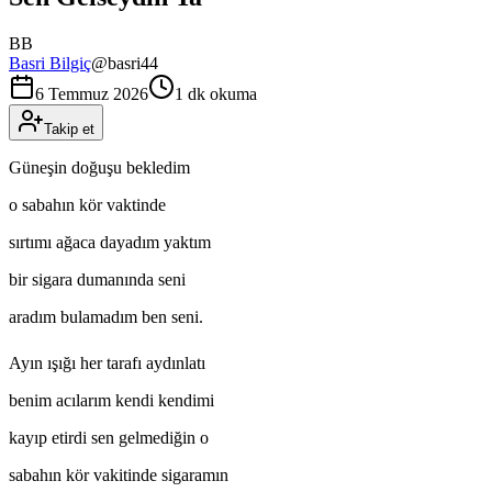
BB
Basri Bilgiç
@
basri44
6 Temmuz 2026
1 dk okuma
Takip et
Güneşin doğuşu bekledim
o sabahın kör vaktinde
sırtımı ağaca dayadım yaktım
bir sigara dumanında seni
aradım bulamadım ben seni.
Ayın ışığı her tarafı aydınlatı
benim acılarım kendi kendimi
kayıp etirdi sen gelmediğin o
sabahın kör vakitinde sigaramın