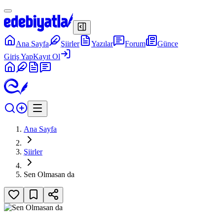
Ana Sayfa
Şiirler
Yazılar
Forum
Günce
Giriş Yap
Kayıt Ol
Ana Sayfa
Şiirler
Sen Olmasan da