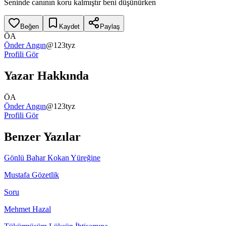
Seninde canının koru kalmıştır beni düşünürken
Beğen
Kaydet
Paylaş
ÖA
Önder Angın
@
123tyz
Profili Gör
Yazar Hakkında
ÖA
Önder Angın
@
123tyz
Profili Gör
Benzer Yazılar
Gönlü Bahar Kokan Yüreğine
Mustafa Gözetlik
Soru
Mehmet Hazal