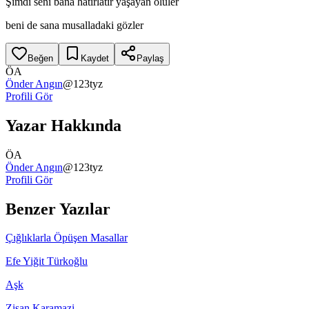
Şimdi seni bana hatırlatır yaşayan ölüler
beni de sana musalladaki gözler
Beğen
Kaydet
Paylaş
ÖA
Önder Angın
@
123tyz
Profili Gör
Yazar Hakkında
ÖA
Önder Angın
@
123tyz
Profili Gör
Benzer Yazılar
Çığlıklarla Öpüşen Masallar
Efe Yiğit Türkoğlu
Aşk
Zişan Karamazi