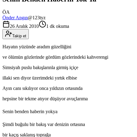
ÖA
Önder Angın
@
123tyz
26 Aralık 2010
1 dk okuma
Takip et
Hayatın yüzünde aradım güzelliğini
ve ölümün gözlerinde gördüm gözlerindeki kahverengi
Simsiyah puslu bakışlarınla girmiş içiçe
illaki sen diyor üzerimdeki yırtık elbise
Ayın canı sıkılıyor onca yıldızın ortasında
hepsine bir tekme atıyor düşüyor avuçlarıma
Senin benden haberin yokya
Şimdi buğulu bir bakış var denizin ortasına
bir kaçış saklanış toprağa