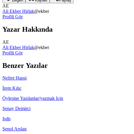
Beğen
Kaydet
Paylaş
AE
Ali Ekber Hirlak
@
ekber
Profili Gör
Yazar Hakkında
AE
Ali Ekber Hirlak
@
ekber
Profili Gör
Benzer Yazılar
Nefret Hapsi
İrem Kılıç
Öylesine Yazılanlar/yazmak Için
Şenay Demirci
Işıltı
Şenol Arslan