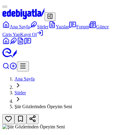
Ana Sayfa
Şiirler
Yazılar
Forum
Günce
Giriş Yap
Kayıt Ol
Ana Sayfa
Şiirler
Şiir Gözlerinden Öpeyim Seni