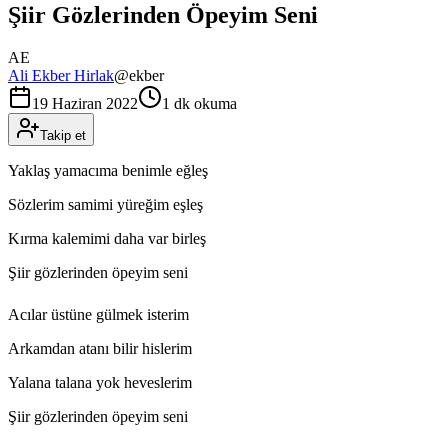
Şiir Gözlerinden Öpeyim Seni
AE
Ali Ekber Hirlak
@
ekber
19 Haziran 2022
1 dk okuma
Takip et
Yaklaş yamacıma benimle eğleş
Sözlerim samimi yüreğim eşleş
Kırma kalemimi daha var birleş
Şiir gözlerinden öpeyim seni
Acılar üstüne gülmek isterim
Arkamdan atanı bilir hislerim
Yalana talana yok heveslerim
Şiir gözlerinden öpeyim seni