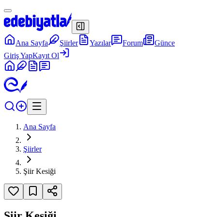
Ana Sayfa
Şiirler
Yazılar
Forum
Günce
Giriş Yap
Kayıt Ol
Ana Sayfa
Şiirler
Şiir Kesiği
Şiir Kesiği