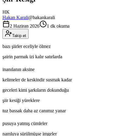
HK
Hakan Karali
@
hakankarali
2 Haziran 2026
1 dk okuma
Takip et
bazı şiirler eceliyle ölmez
şairin parmak izi kalır satırlarda
inanılanın aksine
kelimeler de keskindir susmak kadar
geceleri kimi şarkıların dokunduğu
şiir kesiği yüreklere
tuz bassak daha az canımız yanar
pusuya yatmış cümleler
namluya sürülmüşse imgeler