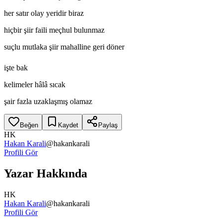
her satır olay yeridir biraz
hiçbir şiir faili meçhul bulunmaz
suçlu mutlaka şiir mahalline geri döner
işte bak
kelimeler hâlâ sıcak
şair fazla uzaklaşmış olamaz
Beğen
Kaydet
Paylaş
HK
Hakan Karali
@
hakankarali
Profili Gör
Yazar Hakkında
HK
Hakan Karali
@
hakankarali
Profili Gör