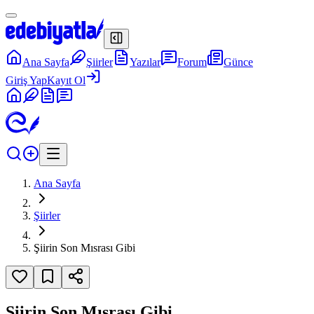
Ana Sayfa
Şiirler
Yazılar
Forum
Günce
Giriş Yap
Kayıt Ol
Ana Sayfa
Şiirler
Şiirin Son Mısrası Gibi
Şiirin Son Mısrası Gibi