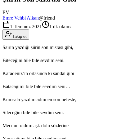
EV
Emre Vehbi Alkan
@
friend
1 Temmuz 2021
1 dk okuma
Takip et
Şairin yazdığı şiirin son mısrası gibi,
Biteceğini bile bile sevdim seni.
Karadeniz’in ortasında ki sandal gibi
Batacağımı bile bile sevdim seni…
Kumsala yazdım adını en son nefeste,
Sileceğini bile bile sevdim seni.
Mecnun oldum aşk dolu sözlerine
Yanacağımı bile bile sevdim seni…