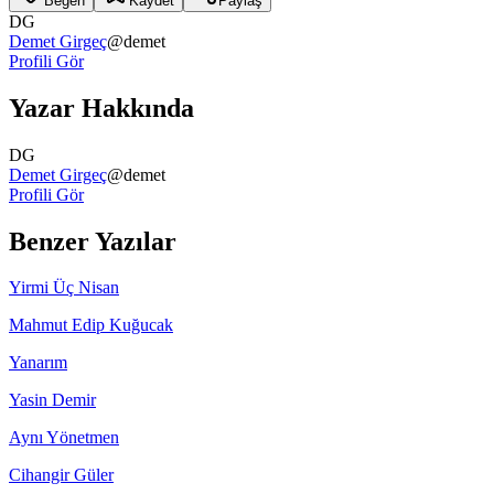
Beğen
Kaydet
Paylaş
DG
Demet Girgeç
@
demet
Profili Gör
Yazar Hakkında
DG
Demet Girgeç
@
demet
Profili Gör
Benzer Yazılar
Yirmi Üç Nisan
Mahmut Edip Kuğucak
Yanarım
Yasin Demir
Aynı Yönetmen
Cihangir Güler