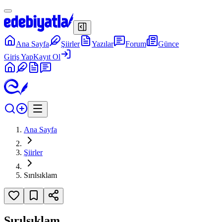
Ana Sayfa
Şiirler
Yazılar
Forum
Günce
Giriş Yap
Kayıt Ol
Ana Sayfa
Şiirler
Sırılsıklam
Sırılsıklam