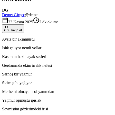
DG
Demet Girgeç
@
demet
23 Kasım 2025
2 dk okuma
Takip et
Aysız bir akşamüstü
Islık çalıyor nemli yollar
Kasım ın hazin ayak sesleri
Gerdanımda ekim in ılık nefesi
Sarhoş bir yağmur
Sicim gibi yağıyor
Merhemi olmayan sol yanımdan
Yağmur öpmüştü ıpıslak
Sevmiştim gözlerimdeki irisi