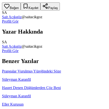
Beğen
Kaydet
Paylaş
SA
Sait Açıkgöz
@
saitacikgoz
Profili Gör
Yazar Hakkında
SA
Sait Açıkgöz
@
saitacikgoz
Profili Gör
Benzer Yazılar
Prangalar Vurulmuş Yüreğindeki Söze
Süleyman Karanfil
Hasret Denen Düğümlerden Çöz Beni
Süleyman Karanfil
Eller Kurusun