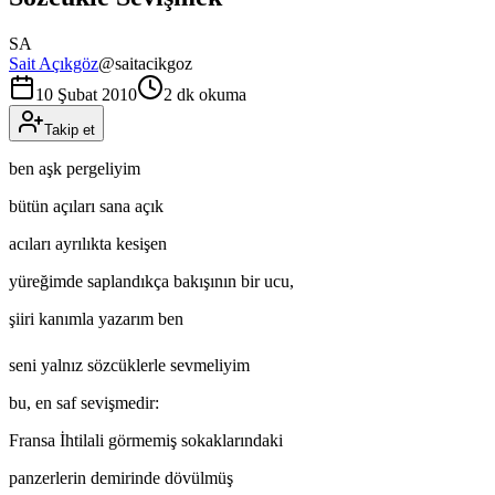
SA
Sait Açıkgöz
@
saitacikgoz
10 Şubat 2010
2 dk okuma
Takip et
ben aşk pergeliyim
bütün açıları sana açık
acıları ayrılıkta kesişen
yüreğimde saplandıkça bakışının bir ucu,
şiiri kanımla yazarım ben
seni yalnız sözcüklerle sevmeliyim
bu, en saf sevişmedir:
Fransa İhtilali görmemiş sokaklarındaki
panzerlerin demirinde dövülmüş