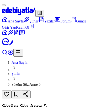
Ana Sayfa
Şiirler
Yazılar
Forum
Günce
Giriş Yap
Kayıt Ol
Ana Sayfa
Şiirler
Sözüm Söz Anne 5
Sözüm Söz Anne 5