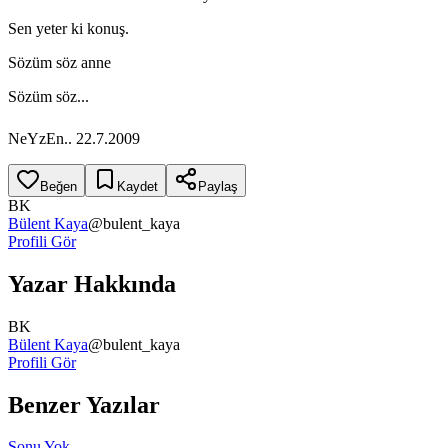
Sen yeter ki konuş.
Sözüm söz anne
Sözüm söz...
NeYzEn.. 22.7.2009
Beğen
Kaydet
Paylaş
BK
Bülent Kaya
@
bulent_kaya
Profili Gör
Yazar Hakkında
BK
Bülent Kaya
@
bulent_kaya
Profili Gör
Benzer Yazılar
Sonu Yok