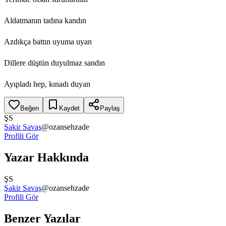
Aldatmanın tadına kandın
Azdıkça battın uyuma uyan
Dillere düştün duyulmaz sandın
Ayıpladı hep, kınadı duyan
Beğen
Kaydet
Paylaş
ŞS
Şakir Savaş
@
ozansehzade
Profili Gör
Yazar Hakkında
ŞS
Şakir Savaş
@
ozansehzade
Profili Gör
Benzer Yazılar