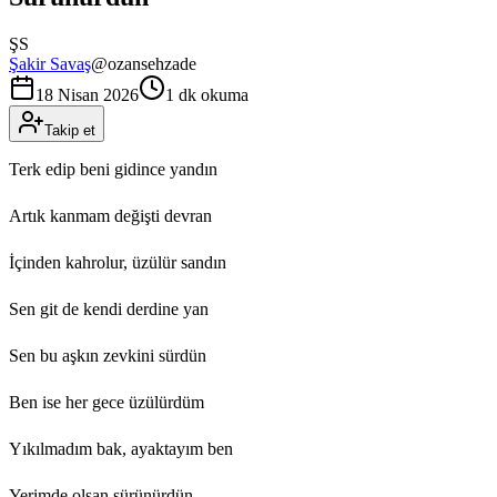
ŞS
Şakir Savaş
@
ozansehzade
18 Nisan 2026
1 dk okuma
Takip et
Terk edip beni gidince yandın
Artık kanmam değişti devran
İçinden kahrolur, üzülür sandın
Sen git de kendi derdine yan
Sen bu aşkın zevkini sürdün
Ben ise her gece üzülürdüm
Yıkılmadım bak, ayaktayım ben
Yerimde olsan sürünürdün