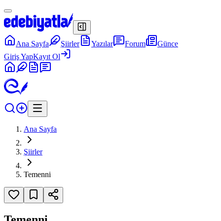
Ana Sayfa
Şiirler
Yazılar
Forum
Günce
Giriş Yap
Kayıt Ol
Ana Sayfa
Şiirler
Temenni
Temenni