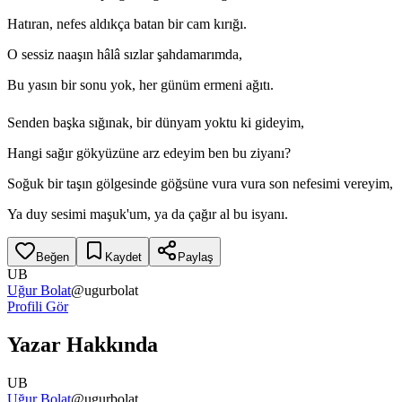
Hatıran, nefes aldıkça batan bir cam kırığı.
O sessiz naaşın hâlâ sızlar şahdamarımda,
Bu yasın bir sonu yok, her günüm ermeni ağıtı.
Senden başka sığınak, bir dünyam yoktu ki gideyim,
Hangi sağır gökyüzüne arz edeyim ben bu ziyanı?
Soğuk bir taşın gölgesinde göğsüne vura vura son nefesimi vereyim,
Ya duy sesimi maşuk'um, ya da çağır al bu isyanı.
Beğen
Kaydet
Paylaş
UB
Uğur Bolat
@
ugurbolat
Profili Gör
Yazar Hakkında
UB
Uğur Bolat
@
ugurbolat