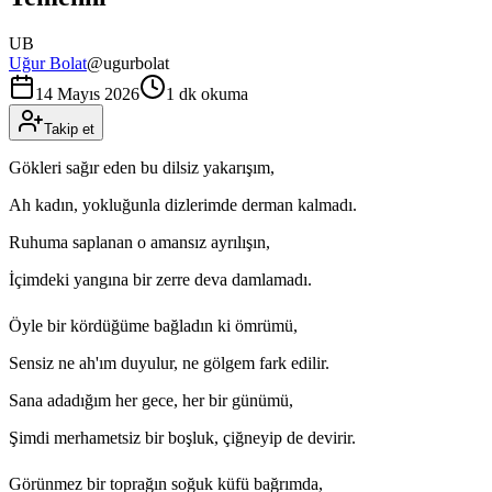
UB
Uğur Bolat
@
ugurbolat
14 Mayıs 2026
1 dk okuma
Takip et
Gökleri sağır eden bu dilsiz yakarışım,
Ah kadın, yokluğunla dizlerimde derman kalmadı.
Ruhuma saplanan o amansız ayrılışın,
İçimdeki yangına bir zerre deva damlamadı.
Öyle bir kördüğüme bağladın ki ömrümü,
Sensiz ne ah'ım duyulur, ne gölgem fark edilir.
Sana adadığım her gece, her bir günümü,
Şimdi merhametsiz bir boşluk, çiğneyip de devirir.
Görünmez bir toprağın soğuk küfü bağrımda,