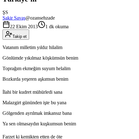
ŞS
Şakir Savaş
@
ozansehzade
22 Ekim 2013
1 dk okuma
Takip et
Vatanım milletim yıldız hilalim
Gönlümde yıkılmaz köşkümsün benim
Toprağım ekmeğim suyum helalim
Bozkırda yeşeren aşkımsın benim
İlahi bir kudret mühürledi sana
Malazgirt gününden işte bu yana
Gölgenden ayrılmak imkansız bana
Ya sen olmasaydın kuşkumsun benim
Farzet ki kemikten etten de öte