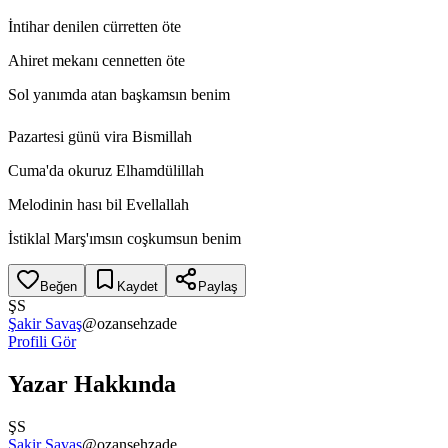
İntihar denilen cürretten öte
Ahiret mekanı cennetten öte
Sol yanımda atan başkamsın benim
Pazartesi günü vira Bismillah
Cuma'da okuruz Elhamdülillah
Melodinin hası bil Evellallah
İstiklal Marş'ımsın coşkumsun benim
Beğen
Kaydet
Paylaş
ŞS
Şakir Savaş
@
ozansehzade
Profili Gör
Yazar Hakkında
ŞS
Şakir Savaş
@
ozansehzade