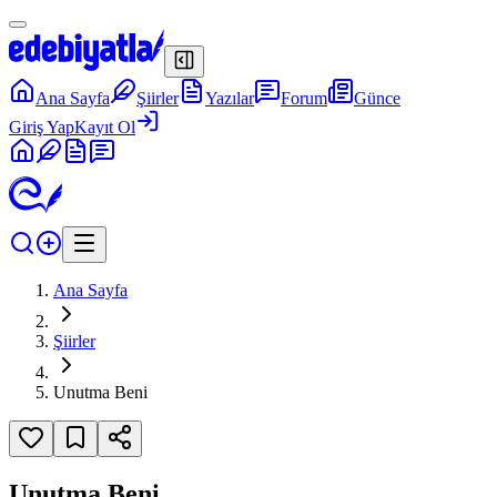
Ana Sayfa
Şiirler
Yazılar
Forum
Günce
Giriş Yap
Kayıt Ol
Ana Sayfa
Şiirler
Unutma Beni
Unutma Beni