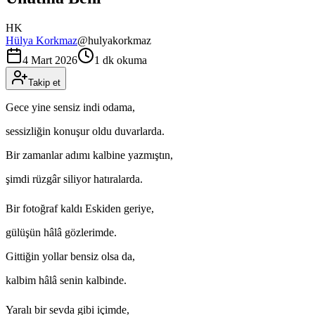
HK
Hülya Korkmaz
@
hulyakorkmaz
4 Mart 2026
1 dk okuma
Takip et
Gece yine sensiz indi odama,
sessizliğin konuşur oldu duvarlarda.
Bir zamanlar adımı kalbine yazmıştın,
şimdi rüzgâr siliyor hatıralarda.
Bir fotoğraf kaldı Eskiden geriye,
gülüşün hâlâ gözlerimde.
Gittiğin yollar bensiz olsa da,
kalbim hâlâ senin kalbinde.
Yaralı bir sevda gibi içimde,