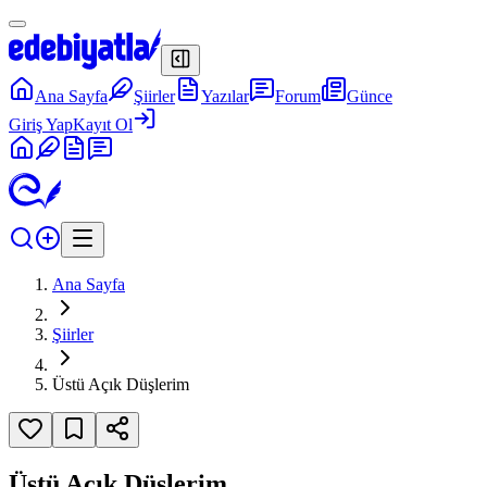
Ana Sayfa
Şiirler
Yazılar
Forum
Günce
Giriş Yap
Kayıt Ol
Ana Sayfa
Şiirler
Üstü Açık Düşlerim
Üstü Açık Düşlerim