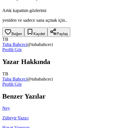
Artık kapattım gözlerimi
yeniden ve sadece sana açmak için..
Beğen
Kaydet
Paylaş
TB
Tuba Bahçeci
@
tubabahceci
Profili Gör
Yazar Hakkında
TB
Tuba Bahçeci
@
tubabahceci
Profili Gör
Benzer Yazılar
Ney
Zübeyir Yazıcı
Hayat Vuruyor