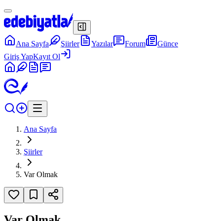
Ana Sayfa
Şiirler
Yazılar
Forum
Günce
Giriş Yap
Kayıt Ol
Ana Sayfa
Şiirler
Var Olmak
Var Olmak