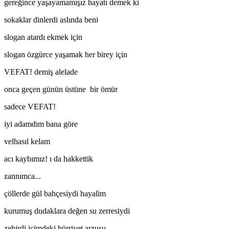
gereğince yaşayamamışız hayatı demek ki
sokaklar dinlerdi aslında beni
slogan atardı ekmek için
slogan özgürce yaşamak her birey için
VEFAT! demiş alelade
onca geçen günün üstüne bir ömür
sadece VEFAT!
iyi adamdım bana göre
velhasıl kelam
acı kaybımız! ı da hakkettik
zannımca...
çöllerde gül bahçesiydi hayalim
kurumuş dudaklara değen su zerresiydi
zehirdi içimdeki hürriyet arzusu