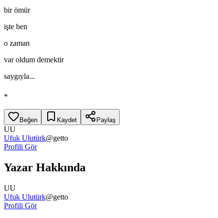
bir ömür
işte ben
o zaman
var oldum demektir
saygıyla...
*
Beğen
Kaydet
Paylaş
UU
Ufuk Ulutürk
@
getto
Profili Gör
Yazar Hakkında
UU
Ufuk Ulutürk
@
getto
Profili Gör