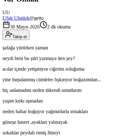
UU
Ufuk Ulutürk
@
getto
30 Mayıs 2026
2 dk okuma
Takip et
şafağa yürürken zaman
neydi beni bu şiiri yazmaya iten şey?
acılar içinde yetişmiyor ciğerim soluğuma
yine hırpalanmış cümleler fışkırıyor boğazımdan...
hiç anlamadım neden tükendi umutlarım
yaşım kırkı aşmadan
neden bahar boğuyor yağmurlarla ırmakları
güneşe hasret ,ayakları yalınayak
sokaklar peydah etmiş fitneyi