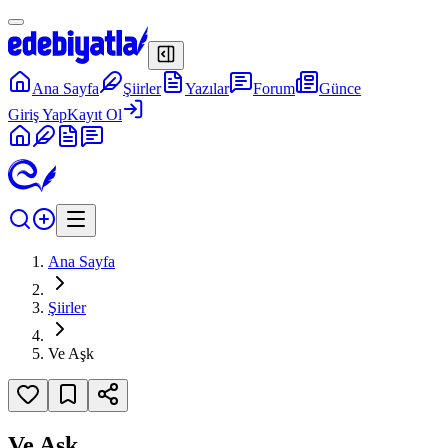
Ana Sayfa
Şiirler
Yazılar
Forum
Günce
Giriş Yap
Kayıt Ol
Ana Sayfa
Şiirler
Ve Aşk
Ve Aşk