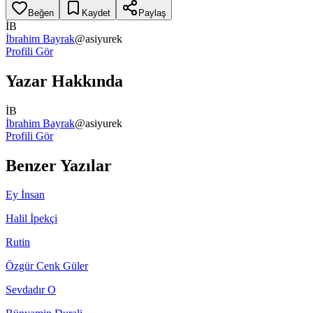
Beğen
Kaydet
Paylaş
İB
İbrahim Bayrak
@
asiyurek
Profili Gör
Yazar Hakkında
İB
İbrahim Bayrak
@
asiyurek
Profili Gör
Benzer Yazılar
Ey İnsan
Halil İpekçi
Rutin
Özgür Cenk Güler
Sevdadır O