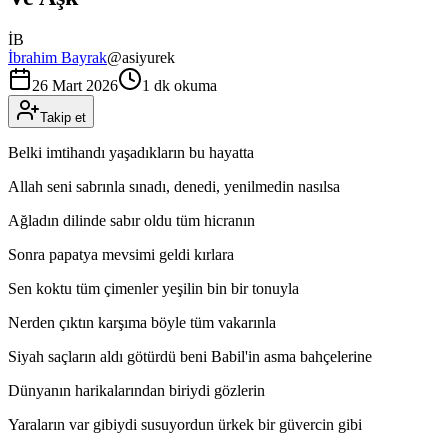
İB
İbrahim Bayrak
@
asiyurek
26 Mart 2026
1 dk okuma
Takip et
Belki imtihandı yaşadıkların bu hayatta
Allah seni sabrınla sınadı, denedi, yenilmedin nasılsa
Ağladın dilinde sabır oldu tüm hicranın
Sonra papatya mevsimi geldi kırlara
Sen koktu tüm çimenler yeşilin bin bir tonuyla
Nerden çıktın karşıma böyle tüm vakarınla
Siyah saçların aldı götürdü beni Babil'in asma bahçelerine
Dünyanın harikalarından biriydi gözlerin
Yaraların var gibiydi susuyordun ürkek bir güvercin gibi