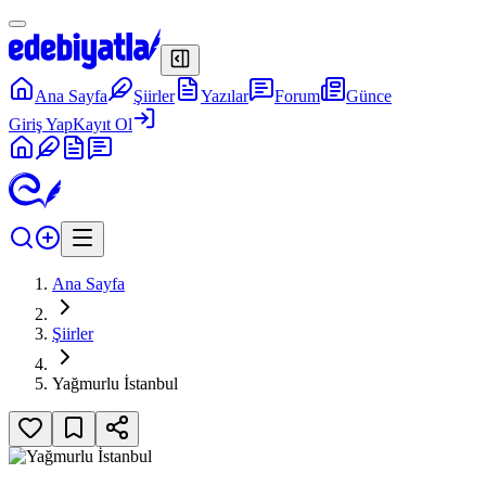
Ana Sayfa
Şiirler
Yazılar
Forum
Günce
Giriş Yap
Kayıt Ol
Ana Sayfa
Şiirler
Yağmurlu İstanbul