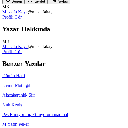
Beğen
Kaydet
Paylaş
MK
Mustafa Kaya
@
mustafakaya
Profili Gör
Yazar Hakkında
MK
Mustafa Kaya
@
mustafakaya
Profili Gör
Benzer Yazılar
Dönün Hadi
Demir Mutlugil
Alacakaranlık Şiir
Nuh Keniş
Pes Etmiyorum, Etmiyorum inadına!
M.Yasin Peker