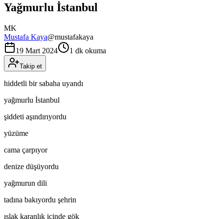
Yağmurlu İstanbul
MK
Mustafa Kaya
@
mustafakaya
19 Mart 2024
1 dk okuma
Takip et
hiddetli bir sabaha uyandı
yağmurlu İstanbul
şiddeti aşındırıyordu
yüzüme
cama çarpıyor
denize düşüyordu
yağmurun dili
tadına bakıyordu şehrin
ıslak karanlık içinde gök