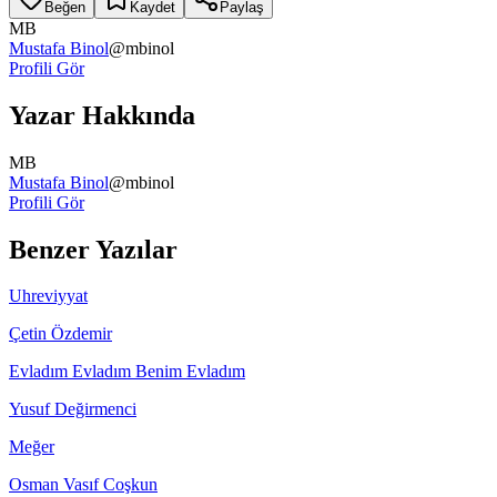
Beğen
Kaydet
Paylaş
MB
Mustafa Binol
@
mbinol
Profili Gör
Yazar Hakkında
MB
Mustafa Binol
@
mbinol
Profili Gör
Benzer Yazılar
Uhreviyyat
Çetin Özdemir
Evladım Evladım Benim Evladım
Yusuf Değirmenci
Meğer
Osman Vasıf Coşkun