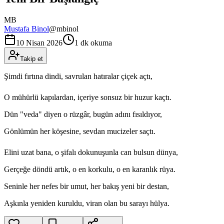
MB
Mustafa Binol
@
mbinol
10 Nisan 2026
1 dk okuma
Takip et
Şimdi fırtına dindi, savrulan hatıralar çiçek açtı,
O mühürlü kapılardan, içeriye sonsuz bir huzur kaçtı.
Dün "veda" diyen o rüzgâr, bugün adını fısıldıyor,
Gönlümün her köşesine, sevdan mucizeler saçtı.
Elini uzat bana, o şifalı dokunuşunla can bulsun dünya,
Gerçeğe döndü artık, o en korkulu, o en karanlık rüya.
Seninle her nefes bir umut, her bakış yeni bir destan,
Aşkınla yeniden kuruldu, viran olan bu sarayı hülya.