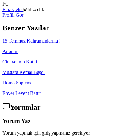
FÇ
Filiz Çelik
@
filizcelik
Profili Gör
Benzer Yazılar
15 Temmuz Kahramanlarına !
Anonim
Cinayetinin Katili
Mustafa Kemal Başol
Homo Sapiens
Enver Levent Batur
Yorumlar
Yorum Yaz
Yorum yapmak için giriş yapmanız gerekiyor