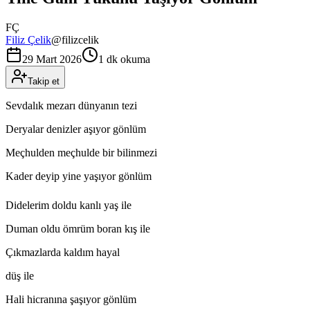
FÇ
Filiz Çelik
@
filizcelik
29 Mart 2026
1 dk okuma
Takip et
Sevdalık mezarı dünyanın tezi
Deryalar denizler aşıyor gönlüm
Meçhulden meçhulde bir bilinmezi
Kader deyip yine yaşıyor gönlüm
Didelerim doldu kanlı yaş ile
Duman oldu ömrüm boran kış ile
Çıkmazlarda kaldım hayal
düş ile
Hali hicranına şaşıyor gönlüm