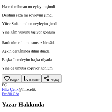
Hasreti mihman mı eyleyim şimdi
Derdimi saza mı söyleyim şimdi
Yüce Sultanım ben neyleyim şimdi
Yine gâm yükünü taşıyor gönlüm
Sardı tüm ruhumu sonsuz bir sâda
Aşkın dergâhında dilim duada
Başka âlemdeyim başka rûyada
Yine de umutla coşuyor gönlüm
Beğen
Kaydet
Paylaş
FÇ
Filiz Çelik
@
filizcelik
Profili Gör
Yazar Hakkında