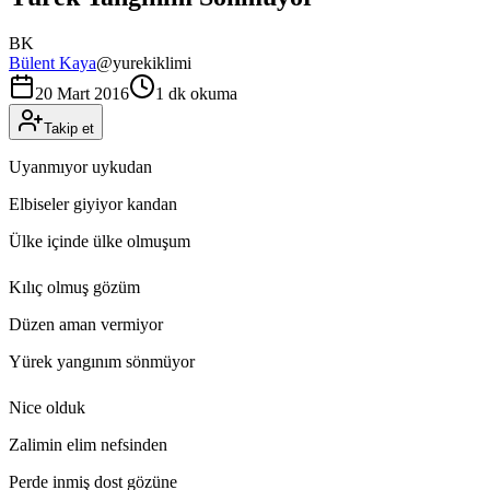
BK
Bülent Kaya
@
yurekiklimi
20 Mart 2016
1 dk okuma
Takip et
Uyanmıyor uykudan
Elbiseler giyiyor kandan
Ülke içinde ülke olmuşum
Kılıç olmuş gözüm
Düzen aman vermiyor
Yürek yangınım sönmüyor
Nice olduk
Zalimin elim nefsinden
Perde inmiş dost gözüne