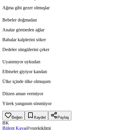
Ağma gibi gezer olmuşlar
Bebeler doğmadan
Analar görmeden ağlar
Babalar kalplerini söker
Dedeler süngülerini çeker
Uyanmıyor uykudan
Elbiseler giyiyor kandan
Ülke içinde ülke olmuşum
Düzen aman vermiyor
Yürek yangınım sönmüyor
Beğen
Kaydet
Paylaş
BK
Bülent Kaya
@
yurekiklimi