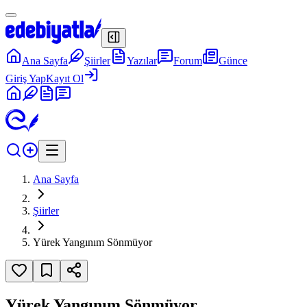
Ana Sayfa
Şiirler
Yazılar
Forum
Günce
Giriş Yap
Kayıt Ol
Ana Sayfa
Şiirler
Yürek Yangınım Sönmüyor
Yürek Yangınım Sönmüyor