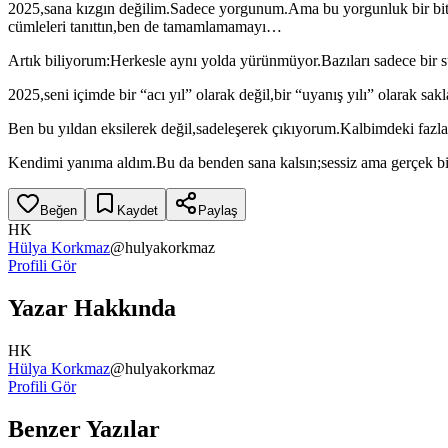
2025,sana kızgın değilim.Sadece yorgunum.Ama bu yorgunluk bir bitiş
cümleleri tanıttın,ben de tamamlamamayı…
Artık biliyorum:Herkesle aynı yolda yürünmüyor.Bazıları sadece bir sür
2025,seni içimde bir “acı yıl” olarak değil,bir “uyanış yılı” olara
Ben bu yıldan eksilerek değil,sadeleşerek çıkıyorum.Kalbimdeki fazlal
Kendimi yanıma aldım.Bu da benden sana kalsın;sessiz ama gerçek bir
Beğen
Kaydet
Paylaş
HK
Hülya Korkmaz
@
hulyakorkmaz
Profili Gör
Yazar Hakkında
HK
Hülya Korkmaz
@
hulyakorkmaz
Profili Gör
Benzer Yazılar