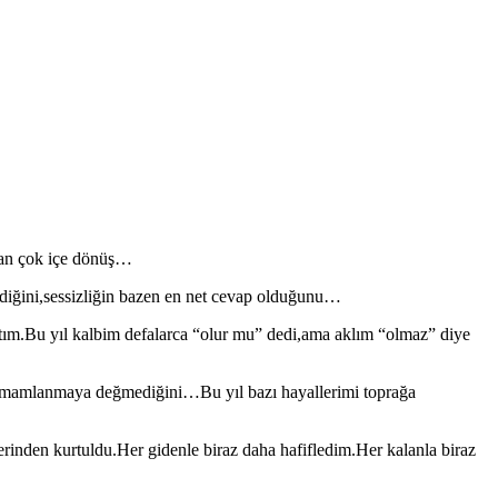
ktan çok içe dönüş…
ildiğini,sessizliğin bazen en net cevap olduğunu…
m.Bu yıl kalbim defalarca “olur mu” dedi,ama aklım “olmaz” diye
n tamamlanmaya değmediğini…Bu yıl bazı hayallerimi toprağa
rinden kurtuldu.Her gidenle biraz daha hafifledim.Her kalanla biraz