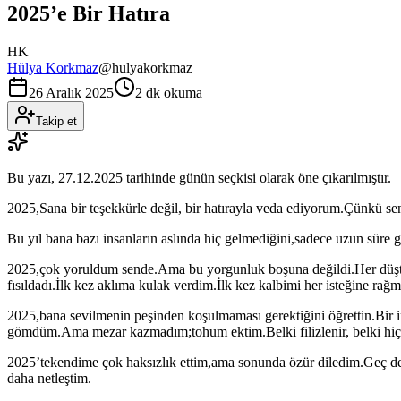
2025’e Bir Hatıra
HK
Hülya Korkmaz
@
hulyakorkmaz
26 Aralık 2025
2 dk okuma
Takip et
Bu yazı,
27.12.2025
tarihinde günün seçkisi olarak öne çıkarılmıştır.
2025,Sana bir teşekkürle değil, bir hatırayla veda ediyorum.Çünkü se
Bu yıl bana bazı insanların aslında hiç gelmediğini,sadece uzun süre 
2025,çok yoruldum sende.Ama bu yorgunluk boşuna değildi.Her düştü
fısıldadı.İlk kez aklıma kulak verdim.İlk kez kalbimi her isteğine rağ
2025,bana sevilmenin peşinden koşulmaması gerektiğini öğrettin.Bir 
gömdüm.Ama mezar kazmadım;tohum ektim.Belki filizlenir, belki hi
2025’tekendime çok haksızlık ettim,ama sonunda özür diledim.Geç de o
daha netleştim.