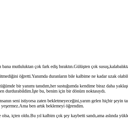
n bana mutluluktan çok fark ediş bıraktın.Gülüşten çok susuş,kalabalı
gitmediğini öğretti.Yanımda duranların bile kalbime ne kadar uzak olab
ğümde bir yanımı tanıdım,her sustuğumda kendime biraz daha yaklaştı
men durdurabildim.İşte bu, benim için bir dönüm noktasıydı.
insanın seni istiyorsa zaten bekletmeyeceğini,yarım gelen hiçbir şeyi
ç yeşermez.Ama ben artık beklemeyi öğrendim.
lsa, içten oldu.Bu yıl kalbim çok şey kaybetti sandı,ama aslında yükle