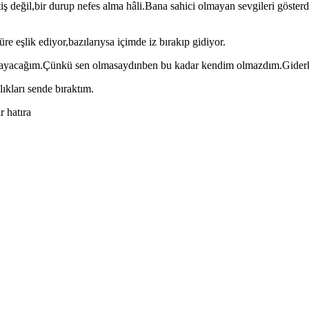
 değil,bir durup nefes alma hâli.Bana sahici olmayan sevgileri göste
e eşlik ediyor,bazılarıysa içimde iz bırakıp gidiyor.
k saklayacağım.Çünkü sen olmasaydınben bu kadar kendim olmazdım.Gider
ıkları sende bıraktım.
 hatıra