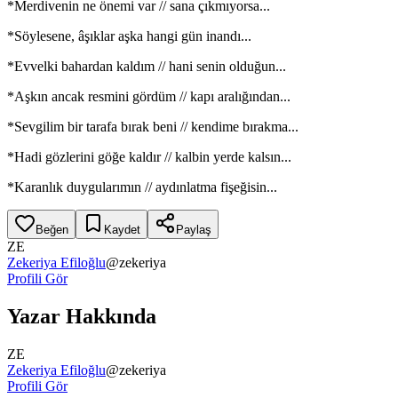
*Merdivenin ne önemi var // sana çıkmıyorsa...
*Söylesene, âşıklar aşka hangi gün inandı...
*Evvelki bahardan kaldım // hani senin olduğun...
*Aşkın ancak resmini gördüm // kapı aralığından...
*Sevgilim bir tarafa bırak beni // kendime bırakma...
*Hadi gözlerini göğe kaldır // kalbin yerde kalsın...
*Karanlık duygularımın // aydınlatma fişeğisin...
Beğen
Kaydet
Paylaş
ZE
Zekeriya Efiloğlu
@
zekeriya
Profili Gör
Yazar Hakkında
ZE
Zekeriya Efiloğlu
@
zekeriya
Profili Gör