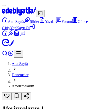
Ana Sayfa
Şiirler
Yazılar
Forum
Günce
Giriş Yap
Kayıt Ol
Ana Sayfa
Denemeler
Aforizmalarım 1
Aforizmalarım 1