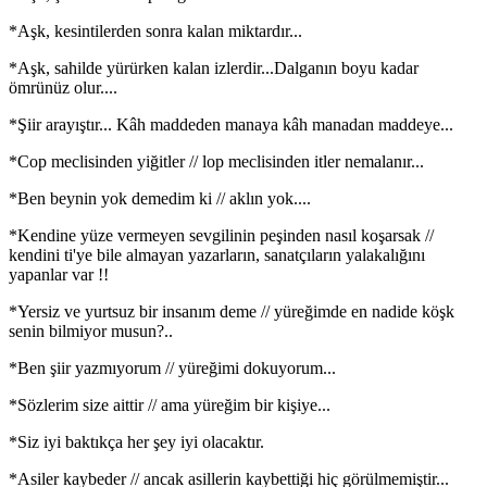
*Aşk, kesintilerden sonra kalan miktardır...
*Aşk, sahilde yürürken kalan izlerdir...Dalganın boyu kadar
ömrünüz olur....
*Şiir arayıştır... Kâh maddeden manaya kâh manadan maddeye...
*Cop meclisinden yiğitler // lop meclisinden itler nemalanır...
*Ben beynin yok demedim ki // aklın yok....
*Kendine yüze vermeyen sevgilinin peşinden nasıl koşarsak //
kendini ti'ye bile almayan yazarların, sanatçıların yalakalığını
yapanlar var !!
*Yersiz ve yurtsuz bir insanım deme // yüreğimde en nadide köşk
senin bilmiyor musun?..
*Ben şiir yazmıyorum // yüreğimi dokuyorum...
*Sözlerim size aittir // ama yüreğim bir kişiye...
*Siz iyi baktıkça her şey iyi olacaktır.
*Asiler kaybeder // ancak asillerin kaybettiği hiç görülmemiştir...