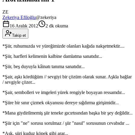
ZE
Zekeriya Efiloğlu
@
zekeriya
16 Aralık 2012
2 dk okuma
Takip et
*Şiir, ruhumuzda ve yüreğimizde olanları kağıda nakşetmektir....
*Şiir, harfleri kelimenin kalbine damlatma sanatıdır...
*Şiir, beş duyuyla kâinatı tanıma sanatıdır...
*Şair, aşkı kördüğüm // sevgiyi bir çözüm olarak sunar. Aşkla bağlar
/ sevgiyle çözer...
*Şair, sembolleri ve imgeleri yürek rengiyle boyayan ressamdır...
*Şiire bir sınır çizmek okyanusu dereye sığdırma girişimidir...
*Mana giydirilmemiş şiir teneke gıcırtısından başka bir şey değildir...
*Şiir için "ne" sorusu sorulmaz / şiir "nasıl" sorusunun cevabıdır ...
*Aşk, şiiri kuduz köpek gibi arar...