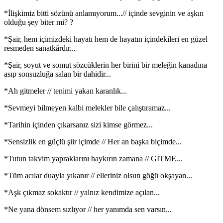
*İlişkimiz bitti sözünü anlamıyorum...// içinde sevginin ve aşkın
olduğu şey biter mi? ?
*Şair, hem içimizdeki hayatı hem de hayatın içindekileri en güzel
resmeden sanatkârdır...
*Şair, soyut ve somut sözcüklerin her birini bir meleğin kanadına
asıp sonsuzluğa salan bir dahidir...
*Ah gitmeler // tenimi yakan karanlık...
*Sevmeyi bilmeyen kalbi melekler bile çalıştıramaz...
*Tarihin içinden çıkarsanız sizi kimse görmez...
*Sensizlik en güçlü şiir içimde // Her an başka biçimde...
*Tutun takvim yapraklarını haykırın zamana // GİTME...
*Tüm acılar duayla yıkanır // elleriniz olsun göğü okşayan...
*Aşk çıkmaz sokaktır // yalnız kendimize açılan...
*Ne yana dönsem sızlıyor // her yanımda sen varsın...