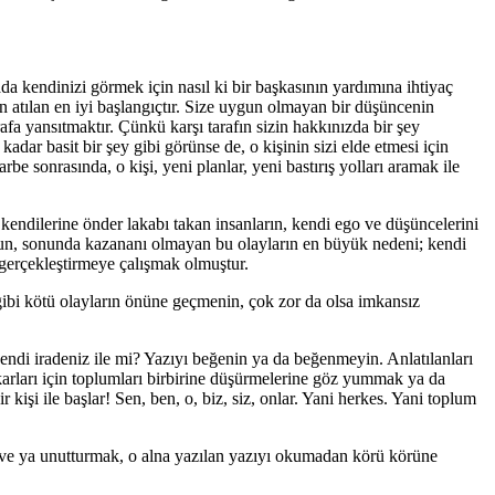
da kendinizi görmek için nasıl ki bir başkasının yardımına ihtiyaç
 atılan en iyi başlangıçtır. Size uygun olmayan bir düşüncenin
afa yansıtmaktır. Çünkü karşı tarafın sizin hakkınızda bir şey
adar basit bir şey gibi görünse de, o kişinin sizi elde etmesi için
 sonrasında, o kişi, yeni planlar, yeni bastırış yolları aramak ile
, kendilerine önder lakabı takan insanların, kendi ego ve düşüncelerini
olsun, sonunda kazananı olmayan bu olayların en büyük nedeni; kendi
ı gerçekleştirmeye çalışmak olmuştur.
gibi kötü olayların önüne geçmenin, çok zor da olsa imkansız
kendi iradeniz ile mi? Yazıyı beğenin ya da beğenmeyin. Anlatılanları
karları için toplumları birbirine düşürmelerine göz yummak ya da
şi ile başlar! Sen, ben, o, biz, siz, onlar. Yani herkes. Yani toplum
k ve ya unutturmak, o alna yazılan yazıyı okumadan körü körüne