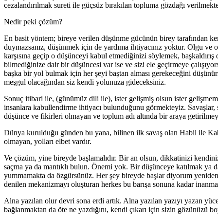
cezalandırılmak sureti ile güçsüz bırakılan topluma gözdağı verilmekte
Nedir peki çözüm?
En basit yöntem; bireye verilen düşünme gücünün birey tarafından kendi
duymazsanız, düşünmek için de yardıma ihtiyacınız yoktur. Olgu ve ola
karşısına geçip o düşünceyi kabul etmediğinizi söylemek, başkaldırış d
bilmediğinize dair bir düşüncesi var ise ve sizi ele geçirmeye çalışıyor
başka bir yol bulmak için her şeyi baştan alması gerekeceğini düşünürs
meşgul olacağından siz kendi yolunuza gideceksiniz.
Sonuç itibari ile, (günümüz dili ile), ister gelişmiş olsun ister geliş
insanlara kabullendirme ihtiyacı bulunduğunu görmekteyiz. Savaşlar, s
düşünce ve fikirleri olmayan ve toplum adı altında bir araya getirilmeye
Dünya kurulduğu günden bu yana, bilinen ilk savaş olan Habil ile Kab
olmayan, yolları elbet vardır.
Ve çözüm, yine bireyde başlamalıdır. Bir an olsun, dikkatinizi kendini
saçma ya da mantıklı bulun. Önemi yok. Bir düşünceye katılmak ya da k
yummamakta da özgürsünüz. Her şey bireyde başlar diyorum yeniden. Sava
denilen mekanizmayı oluşturan herkes bu barışa sonuna kadar inanmalıdır
Alna yazılan olur devri sona erdi artık. Alna yazılan yazıyı yazan y
bağlanmaktan da öte ne yazdığını, kendi çıkarı için sizin gözünüzü bo