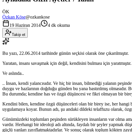
ÖK
Özkan Köse
@
ozkankose
19 Haziran 2014
4 dk okuma
Takip et
Bu yazı,
22.06.2014
tarihinde günün seçkisi olarak öne çıkarılmıştır.
Yaratan, insanı savaşmak için değil, kendisini bulması için yaratmıştır.
Ve aslında..
.. İnsan, kendi yalancısıdır. Ve hiç bir insan, bilmediği yalanın peş
duygu ve hazlarının doğduğu günden bu yana bastırılmış olmasıdır. Bu 
Bu durumda; kendine has ve özgü düşüncesi ve fikri olmayan bir bireyi,
Kendini bilen, kendine özgü düşünceleri olan bir birey ise, her hangi 
uygulamaya koyar. Bunun adı, şu andaki dildeki telaffuzu olarak, özgür
Günümüzdeki toplumları peşinden sürükleyen insanların var olma amacı
vardır. Herhangi bir ideoloji adı altında, faydalı bir şeyler yapmak dü
güçlü yanları zayıflatmaktadırlar. Ve sonuç olarak toplum kökten zayıfla