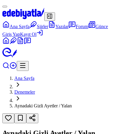
Ana Sayfa
Şiirler
Yazılar
Forum
Günce
Giriş Yap
Kayıt Ol
Ana Sayfa
Denemeler
Aynadaki Gizli Ayetler / Yalan
Aynadaki Gizli Ayetler / Yalan