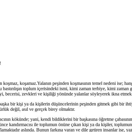
!
inden koşmaz, koşamaz.Yalanın peşinden koşmasının temel nedeni ise; han
bastırılışın toplum içerisindeki ismi, kimi zaman terbiye, kimi zaman ge
 becerisi, zevkleri ve kişiliği yönünde yalanlar söyleyerek ikna etmek 
başka bir kişi ya da kişilerin düşüncelerinin peşinden gitmek gibi bir i
lük değil, asıl ve gerçek birey olmaktır.
nın kökünde; yani, kendi bildiklerini bir başkasına öğretme çabasının 
şünce kandırmacısı ile toplumun önüne çıkan kişi ya da kişiler, toplumun
maktadır aslında. Bunun farkına varan ve dile getiren insanlar ise, yazın