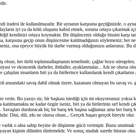
dir.
 iradesi ile kullanılmasıdır. Bir aynanın karşısına geçtiğinizde, o ayna
yların iyi ya da kötü oluşunu kabul etmek, sorunu ortaya çıkarmak için
eğil kendinizi ortaya koymaktır. Bir düşünceniz olduğu hissini karşı tar
sa, karşısına geçip onun düşüncesine katılmadığınızı söylemeniz; her ne k
eniz, ona epeyce büyük bir darbe vurmuş olduğunuzu anlarsınız. Bu darbe
memiş olsun, her türlü toplumsallaşmanın temelinde, çağlar boyu süregelen
iyasi ve ekonomik darbeler, ihtilaller, ayaklanmalar... Adı ne olursa 
 çalışılan insanların biri ya da birilerince kullanılarak kendi çıkarların
il arasındaki savaş dahil olmak üzere, kazananı olmayan bu savaş vs. 
ze verin. Bu yazıyı siz, bir başkası istediği için mi okuyorsunuz yoksa 
atılmamakta ne kadar özgür iseniz, biri ya da birilerinin sırf kendi çı
şları durduracak hiç bir barış tek başına sağlamaz ama her barış bir ki
. Dini, dili, ırkı ne olursa olsun... Gerçek başarı gerçek bireyle olur.
üce varlık o alna sahip beyine de düşünme gücü vermiştir. Bunu unutma
yayan kişinin dilinden dinlemektir. Ve sonuç mutlak suretle hüsran olur.