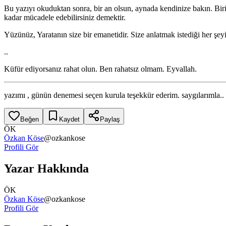
Bu yazıyı okuduktan sonra, bir an olsun, aynada kendinize bakın. Birile
kadar mücadele edebilirsiniz demektir.
Yüzünüz, Yaratanın size bir emanetidir. Size anlatmak istediği her şe
..
Küfür ediyorsanız rahat olun. Ben rahatsız olmam. Eyvallah.
yazımı , günün denemesi seçen kurula teşekkür ederim. saygılarımla..
Beğen
Kaydet
Paylaş
ÖK
Özkan Köse
@
ozkankose
Profili Gör
Yazar Hakkında
ÖK
Özkan Köse
@
ozkankose
Profili Gör