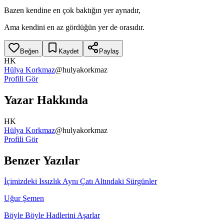
Bazen kendine en çok baktığın yer aynadır,
Ama kendini en az gördüğün yer de orasıdır.
Beğen
Kaydet
Paylaş
HK
Hülya Korkmaz
@
hulyakorkmaz
Profili Gör
Yazar Hakkında
HK
Hülya Korkmaz
@
hulyakorkmaz
Profili Gör
Benzer Yazılar
İçimizdeki Issızlık Aynı Çatı Altındaki Sürgünler
Uğur Şemen
Böyle Böyle Hadlerini Aşarlar