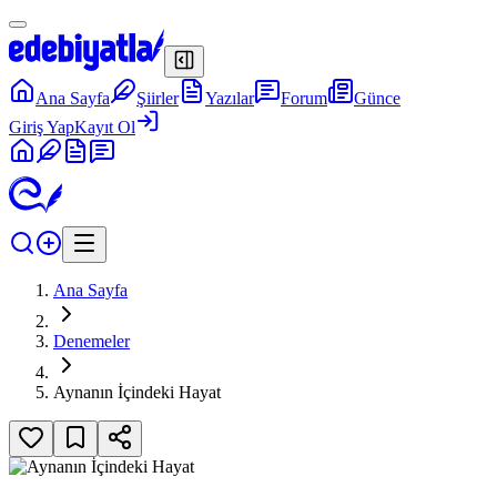
Ana Sayfa
Şiirler
Yazılar
Forum
Günce
Giriş Yap
Kayıt Ol
Ana Sayfa
Denemeler
Aynanın İçindeki Hayat