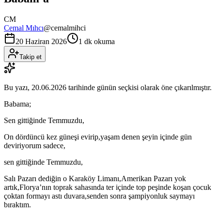
CM
Cemal Mıhcı
@
cemalmihci
20 Haziran 2026
1 dk okuma
Takip et
Bu yazı,
20.06.2026
tarihinde günün seçkisi olarak öne çıkarılmıştır.
Babama;
Sen gittiğinde Temmuzdu,
On dördüncü kez güneşi evirip,yaşam denen şeyin içinde gün
deviriyorum sadece,
sen gittiğinde Temmuzdu,
Salı Pazarı dediğin o Karaköy Limanı,Amerikan Pazarı yok
artık,Florya’nın toprak sahasında ter içinde top peşinde koşan çocuk
çoktan formayı astı duvara,senden sonra şampiyonluk saymayı
bıraktım.