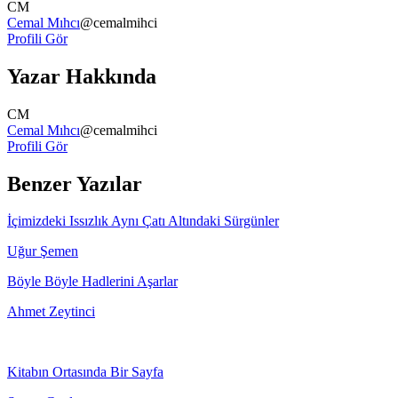
CM
Cemal Mıhcı
@
cemalmihci
Profili Gör
Yazar Hakkında
CM
Cemal Mıhcı
@
cemalmihci
Profili Gör
Benzer Yazılar
İçimizdeki Issızlık Aynı Çatı Altındaki Sürgünler
Uğur Şemen
Böyle Böyle Hadlerini Aşarlar
Ahmet Zeytinci
Kitabın Ortasında Bir Sayfa