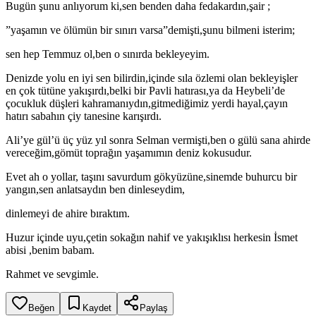
Bugün şunu anlıyorum ki,sen benden daha fedakardın,şair ;
”yaşamın ve ölümün bir sınırı varsa”demişti,şunu bilmeni isterim;
sen hep Temmuz ol,ben o sınırda bekleyeyim.
Denizde yolu en iyi sen bilirdin,içinde sıla özlemi olan bekleyişler
en çok tütüne yakışırdı,belki bir Pavli hatırası,ya da Heybeli’de
çocukluk düşleri kahramanıydın,gitmediğimiz yerdi hayal,çayın
hatırı sabahın çiy tanesine karışırdı.
Ali’ye gül’ü üç yüz yıl sonra Selman vermişti,ben o gülü sana ahirde
vereceğim,gömüt toprağın yaşamımın deniz kokusudur.
Evet ah o yollar, taşını savurdum gökyüzüne,sinemde buhurcu bir
yangın,sen anlatsaydın ben dinleseydim,
dinlemeyi de ahire bıraktım.
Huzur içinde uyu,çetin sokağın nahif ve yakışıklısı herkesin İsmet
abisi ,benim babam.
Rahmet ve sevgimle.
Beğen
Kaydet
Paylaş