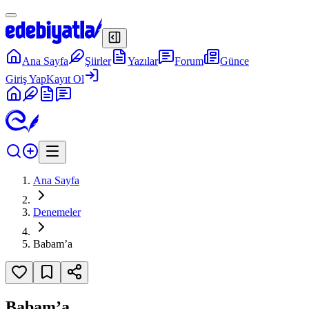
Ana Sayfa
Şiirler
Yazılar
Forum
Günce
Giriş Yap
Kayıt Ol
Ana Sayfa
Denemeler
Babam’a
Babam’a