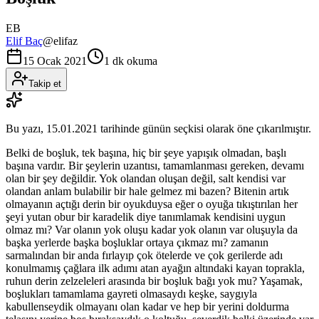
EB
Elif Baç
@
elifaz
15 Ocak 2021
1 dk okuma
Takip et
Bu yazı,
15.01.2021
tarihinde günün seçkisi olarak öne çıkarılmıştır.
Belki de boşluk, tek başına, hiç bir şeye yapışık olmadan, başlı
başına vardır. Bir şeylerin uzantısı, tamamlanması gereken, devamı
olan bir şey değildir. Yok olandan oluşan değil, salt kendisi var
olandan anlam bulabilir bir hale gelmez mi bazen? Bitenin artık
olmayanın açtığı derin bir oyukduysa eğer o oyuğa tıkıştırılan her
şeyi yutan obur bir karadelik diye tanımlamak kendisini uygun
olmaz mı? Var olanın yok oluşu kadar yok olanın var oluşuyla da
başka yerlerde başka boşluklar ortaya çıkmaz mı? zamanın
sarmalından bir anda fırlayıp çok ötelerde ve çok gerilerde adı
konulmamış çağlara ilk adımı atan ayağın altındaki kayan toprakla,
ruhun derin zelzeleleri arasında bir boşluk bağı yok mu? Yaşamak,
boşlukları tamamlama gayreti olmasaydı keşke, saygıyla
kabullenseydik olmayanı olan kadar ve hep bir yerini doldurma