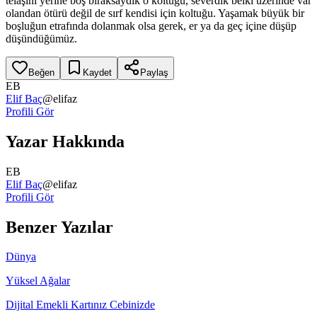
telaşını yerine boş bıraksaydık o koltuğu, severdik belki üzerinde var
olandan ötürü değil de sırf kendisi için koltuğu. Yaşamak büyük bir
boşluğun etrafında dolanmak olsa gerek, er ya da geç içine düşüp
düşündüğümüz.
Beğen
Kaydet
Paylaş
EB
Elif Baç
@
elifaz
Profili Gör
Yazar Hakkında
EB
Elif Baç
@
elifaz
Profili Gör
Benzer Yazılar
Dünya
Yüksel Ağalar
Dijital Emekli Kartınız Cebinizde