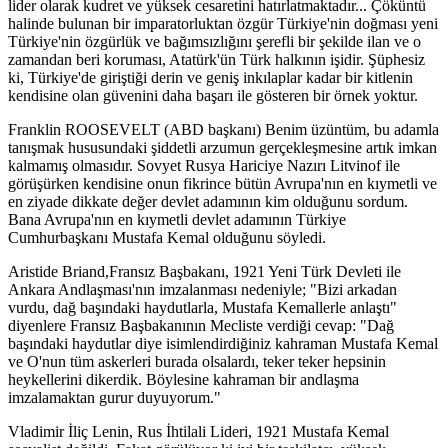
lider olarak kudret ve yüksek cesaretini hatırlatmaktadır... Çöküntü
halinde bulunan bir imparatorluktan özgür Türkiye'nin doğması yeni
Türkiye'nin özgürlük ve bağımsızlığını şerefli bir şekilde ilan ve o
zamandan beri koruması, Atatürk'ün Türk halkının işidir. Şüphesiz
ki, Türkiye'de giriştiği derin ve geniş inkılaplar kadar bir kitlenin
kendisine olan güvenini daha başarı ile gösteren bir örnek yoktur.
Franklin ROOSEVELT (ABD başkanı) Benim üzüntüm, bu adamla
tanışmak hususundaki şiddetli arzumun gerçekleşmesine artık imkan
kalmamış olmasıdır. Sovyet Rusya Hariciye Nazırı Litvinof ile
görüşürken kendisine onun fikrince bütün Avrupa'nın en kıymetli ve
en ziyade dikkate değer devlet adamının kim olduğunu sordum.
Bana Avrupa'nın en kıymetli devlet adamının Türkiye
Cumhurbaşkanı Mustafa Kemal olduğunu söyledi.
Aristide Briand,Fransız Başbakanı, 1921 Yeni Türk Devleti ile
Ankara Andlaşması'nın imzalanması nedeniyle; "Bizi arkadan
vurdu, dağ başındaki haydutlarla, Mustafa Kemallerle anlaştı"
diyenlere Fransız Başbakanının Mecliste verdiği cevap: "Dağ
başındaki haydutlar diye isimlendirdiğiniz kahraman Mustafa Kemal
ve O'nun tüm askerleri burada olsalardı, teker teker hepsinin
heykellerini dikerdik. Böylesine kahraman bir andlaşma
imzalamaktan gurur duyuyorum."
Vladimir İliç Lenin, Rus İhtilali Lideri, 1921 Mustafa Kemal