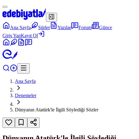
Ana Sayfa
Şiirler
Yazılar
Forum
Günce
Giriş Yap
Kayıt Ol
Ana Sayfa
Denemeler
Dünyanın Atatürk'le İlgili Söylediği Sözler
Dünyanın Atatürk'le İlgili Söylediği