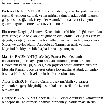
herkesi kendine inandırmıştır.
Profesör Herbert MELZIG(Tarihci) Istırap çeken dünyada barış ve
esenliği yeniden kurmak ve insanlığın yalnız maddi değil, manevi
gelişmesini sağlamak isteyenler Atatürk'ün iman verici ve yön
göstericiliğinden örnek ve kuvvet alsınlar.
Illustrierte Dergisi, Almanya Kendisinin tarihi büyüklüğü, eseri olan
yeni Türkiye'ye bakılarak bu günden ölçülebilir. Çelik gibi azim ve
gayreti, uzağı gören akıl ve hikmetle birleşmiş olan bu gerçek halk
önderi ve devlet adamı; Anadolu dağlarının en uzak ve ıssız
köşesindeki köylere bile başka bir ruh aşılamıştır.
Maurice BAUMANT(Profesör), Fransa Eski Osmanlı
imparatorluğu bir hayal gibi ortadan silinirken, milli bir Türk
Devleti'nin kuruluşu, bu cağın en şaşırtıcı başarılarından birisidir.
Mustafa Kemal, yüce bir eser ortaya koymuştur.Atatürk'ün parlak
başarısı bütün sömürgeler için bir örnek olmuştur.
Albert LEBRUN, Fransa Cumhurbaşkanı Akıllı ve barışçı
yöntemlerle gerçekleştirdiği eseri halkların tarihinde izlerini
bırakacaktır.
George BENNES, Vu Gazetesi-1938 Kemal Atatürk'ün karakterinin
bir cephesini göstermek itibariyle bir noktayı hatırlatmak isterim.