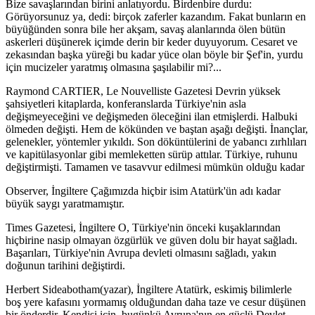
Bize savaşlarından birini anlatıyordu. Birdenbire durdu:
Görüyorsunuz ya, dedi: birçok zaferler kazandım. Fakat bunların en
büyüğünden sonra bile her akşam, savaş alanlarında ölen bütün
askerleri düşünerek içimde derin bir keder duyuyorum. Cesaret ve
zekasından başka yüreği bu kadar yüce olan böyle bir Şef'in, yurdu
için mucizeler yaratmış olmasına şaşılabilir mi?...
Raymond CARTIER, Le Nouvelliste Gazetesi Devrin yüksek
şahsiyetleri kitaplarda, konferanslarda Türkiye'nin asla
değişmeyeceğini ve değişmeden öleceğini ilan etmişlerdi. Halbuki
ölmeden değişti. Hem de kökünden ve baştan aşağı değişti. İnançlar,
gelenekler, yöntemler yıkıldı. Son döküntülerini de yabancı zırhlıları
ve kapitülasyonlar gibi memleketten sürüp attılar. Türkiye, ruhunu
değiştirmişti. Tamamen ve tasavvur edilmesi mümkün olduğu kadar
Observer, İngiltere Çağımızda hiçbir isim Atatürk'ün adı kadar
büyük saygı yaratmamıştır.
Times Gazetesi, İngiltere O, Türkiye'nin önceki kuşaklarından
hiçbirine nasip olmayan özgürlük ve güven dolu bir hayat sağladı.
Başarıları, Türkiye'nin Avrupa devleti olmasını sağladı, yakın
doğunun tarihini değiştirdi.
Herbert Sideabotham(yazar), İngiltere Atatürk, eskimiş bilimlerle
boş yere kafasını yormamış olduğundan daha taze ve cesur düşünen
bir önderdir. Kendisi için, bugünkü Avrupa'nın en güçlü Devlet