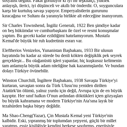
sosyalist değildi. Fakat görülüyor ki iyi bir teşkilatçı, yüksek
anlayışlı, ilerici, iyi düşünceli ve akıllı bir önderdir. O, soygunculara
karşı bir kurtuluş savaşı yapıyor. Emperyalistlerin gururunu
kıracağına ve Sultanı da yaranıyla birlikte alt edeceğine inanıyorum.
Sir Charles Townshend, İngiliz Generali, 1922 Ben şimdiye kadar
on beş hükümdar ve cumhurbaşkanı ile özel ve resmi konuşmalar
yaptım. Bu geceki kadar ezildiğimi hatırlamıyorum. Mustafa
Kemal'de büyük bir ruh kudretinin esrarı var.
Eleftherios Venizelos, Yunanistan Başbakanı, 1933 Bir ulusun
hayatında bu kadar az sürede bu denli kökten değişiklik pek seyrek
gerçekleşir... Bu olağanüstü işleri yapanlar, hiç kuşkusuz kelimenin
tam anlamıyla büyük adam niteliğine hak kazanmışlardır. Ve bundan
dolayı Türkiye övünebilir.
Winston Churchill, İngiltere Başbakanı, 1938 Savaşta Türkiye'yi
kurtaran, savaştan sonra da Türk Ulusu'nu yeniden dirilten
Atatürk'ün ölümü, yalnız yurdu için değil, Avrupa için de en büyük
kayıptır. Her sınıf halkın O'nun ardından döktükleri içten gözyaşları
bu büyük kahramana ve modern Türkiye'nin Ata'sına layık bir
tezahürden başka birşey değildir.
Ma Shao-Cheng(Yazar), Çin Mustafa Kemal yeni Türkiye'nin
kalbidir. Eski, yıpranmış bir toplumdan yepyeni, güçlü bir millet
yaratmış, eşsiz kişiliğiyle kendini herkese saydırmış, enerjisiyle