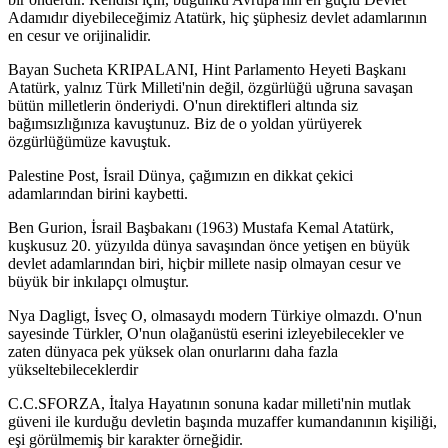
Adamıdır diyebileceğimiz Atatürk, hiç şüphesiz devlet adamlarının
en cesur ve orijinalidir.
Bayan Sucheta KRIPALANI, Hint Parlamento Heyeti Başkanı
Atatürk, yalnız Türk Milleti'nin değil, özgürlüğü uğruna savaşan
bütün milletlerin önderiydi. O'nun direktifleri altında siz
bağımsızlığınıza kavuştunuz. Biz de o yoldan yürüyerek
özgürlüğümüze kavuştuk.
Palestine Post, İsrail Dünya, çağımızın en dikkat çekici
adamlarından birini kaybetti.
Ben Gurion, İsrail Başbakanı (1963) Mustafa Kemal Atatürk,
kuşkusuz 20. yüzyılda dünya savaşından önce yetişen en büyük
devlet adamlarından biri, hiçbir millete nasip olmayan cesur ve
büyük bir inkılapçı olmuştur.
Nya Dagligt, İsveç O, olmasaydı modern Türkiye olmazdı. O'nun
sayesinde Türkler, O'nun olağanüstü eserini izleyebilecekler ve
zaten dünyaca pek yüksek olan onurlarını daha fazla
yükseltebileceklerdir
C.C.SFORZA, İtalya Hayatının sonuna kadar milleti'nin mutlak
güveni ile kurduğu devletin başında muzaffer kumandanının kişiliği,
eşi görülmemiş bir karakter örneğidir.