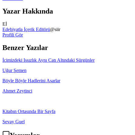
Yazar Hakkında
Eİ
Edebiyatla İçerik Editörü
@
siir
Profili Gör
Benzer Yazılar
İçimizdeki Issızlık Aynı Çatı Altındaki Sürgünler
Uğur Şemen
Böyle Böyle Hadlerini Aşarlar
Ahmet Zeytinci
Kitabın Ortasında Bir Sayfa
Sevay Guel