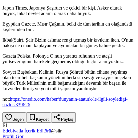
Japon Times, Japonya Şaşırtıcı ve çekici bir kişi. Asker olarak
büyük, fakat devlet adamı olarak daha büyük.
Egyptian Gazete, Mısır Çağının, belki de tüm tarihin en olağanüstü
kişilerinden biri.
Ikbal(Sair), Şair Bizim aslımız rengi uçmuş bir kıvılcım iken, O'nun
bakışı ile cihanı kaplayan ve aydınlatan bir güneş haline geldik.
Gazeta Polska, Polonya O'nun yaratıcı ruhunun ve ateşli
yurtseverliğinin harekete geçmemiş olduğu hiçbir alan yoktur...
Sovyet Başbakanı Kalinin, Rusya Şöhreti bütün cihana yayılmış
olan tecrübeli başkanın yönetimi herkesin sevgi ve saygısını çeken
büyük Türk Milleti'nin milli bağımsızlığını devamlı bir başarı ile
kuvvetlendirmiş ve yeni milli yapısını yaratmıştır.
not;
https://onedio.com/haber/dunyanin-ataturk-le-ilgili-soyledigi-
sozler-339626
Beğen
Kaydet
Paylaş
Eİ
Edebiyatla İçerik Editörü
@
siir
Profili Gör