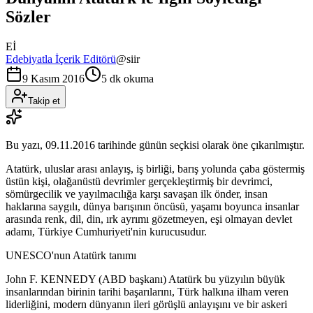
Sözler
Eİ
Edebiyatla İçerik Editörü
@
siir
9 Kasım 2016
5 dk okuma
Takip et
Bu yazı,
09.11.2016
tarihinde günün seçkisi olarak öne çıkarılmıştır.
Atatürk, uluslar arası anlayış, iş birliği, barış yolunda çaba göstermiş
üstün kişi, olağanüstü devrimler gerçekleştirmiş bir devrimci,
sömürgecilik ve yayılmacılığa karşı savaşan ilk önder, insan
haklarına saygılı, dünya barışının öncüsü, yaşamı boyunca insanlar
arasında renk, dil, din, ırk ayrımı gözetmeyen, eşi olmayan devlet
adamı, Türkiye Cumhuriyeti'nin kurucusudur.
UNESCO'nun Atatürk tanımı
John F. KENNEDY (ABD başkanı) Atatürk bu yüzyılın büyük
insanlarından birinin tarihi başarılarını, Türk halkına ilham veren
liderliğini, modern dünyanın ileri görüşlü anlayışını ve bir askeri