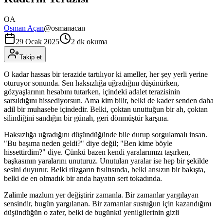
OA
Osman Açan
@
osmanacan
29 Ocak 2025
2 dk okuma
Takip et
O kadar hassas bir terazide tartılıyor ki ameller, her şey yerli yerine
oturuyor sonunda. Sen haksızlığa uğradığını düşünürken,
gözyaşlarının hesabını tutarken, içindeki adalet terazisinin
sarsıldığını hissediyorsun. Ama kim bilir, belki de kader senden daha
adil bir muhasebe içindedir. Belki, çoktan unuttuğun bir ah, çoktan
silindiğini sandığın bir günah, geri dönmüştür karşına.
Haksızlığa uğradığını düşündüğünde bile durup sorgulamalı insan.
"Bu başıma neden geldi?" diye değil; "Ben kime böyle
hissettirdim?" diye. Çünkü bazen kendi yaralarımızı taşırken,
başkasının yaralarını unuturuz. Unutulan yaralar ise hep bir şekilde
sesini duyurur. Belki rüzgarın fısıltısında, belki ansızın bir bakışta,
belki de en olmadık bir anda hayatın sert tokadında.
Zalimle mazlum yer değiştirir zamanla. Bir zamanlar yargılayan
sensindir, bugün yargılanan. Bir zamanlar sustuğun için kazandığını
düşündüğün o zafer, belki de bugünkü yenilgilerinin gizli