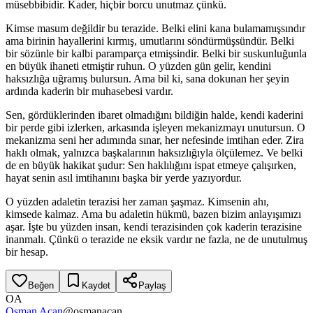
müsebbibidir. Kader, hiçbir borcu unutmaz çünkü.
Kimse masum değildir bu terazide. Belki elini kana bulamamışsındır
ama birinin hayallerini kırmış, umutlarını söndürmüşsündür. Belki
bir sözünle bir kalbi paramparça etmişsindir. Belki bir suskunluğunla
en büyük ihaneti etmiştir ruhun. O yüzden gün gelir, kendini
haksızlığa uğramış bulursun. Ama bil ki, sana dokunan her şeyin
ardında kaderin bir muhasebesi vardır.
Sen, gördüklerinden ibaret olmadığını bildiğin halde, kendi kaderini
bir perde gibi izlerken, arkasında işleyen mekanizmayı unutursun. O
mekanizma seni her adımında sınar, her nefesinde imtihan eder. Zira
haklı olmak, yalnızca başkalarının haksızlığıyla ölçülemez. Ve belki
de en büyük hakikat şudur: Sen haklılığını ispat etmeye çalışırken,
hayat senin asıl imtihanını başka bir yerde yazıyordur.
O yüzden adaletin terazisi her zaman şaşmaz. Kimsenin ahı,
kimsede kalmaz. Ama bu adaletin hükmü, bazen bizim anlayışımızı
aşar. İşte bu yüzden insan, kendi terazisinden çok kaderin terazisine
inanmalı. Çünkü o terazide ne eksik vardır ne fazla, ne de unutulmuş
bir hesap.
Beğen
Kaydet
Paylaş
OA
Osman Açan
@
osmanacan