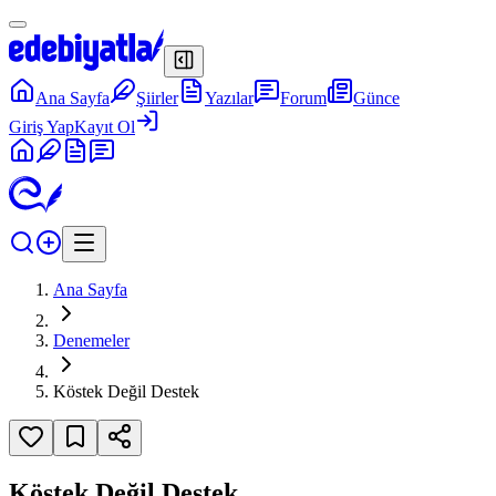
Ana Sayfa
Şiirler
Yazılar
Forum
Günce
Giriş Yap
Kayıt Ol
Ana Sayfa
Denemeler
Köstek Değil Destek
Köstek Değil Destek