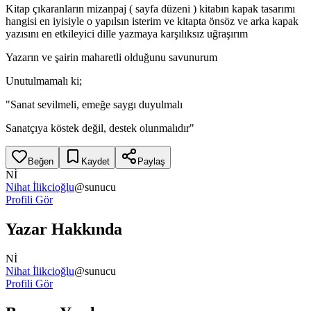
Kitap çıkaranların mizanpaj ( sayfa düzeni ) kitabın kapak tasarımı
hangisi en iyisiyle o yapılsın isterim ve kitapta önsöz ve arka kapak
yazısını en etkileyici dille yazmaya karşılıksız uğraşırım
Yazarın ve şairin maharetli olduğunu savunurum
Unutulmamalı ki;
"Sanat sevilmeli, emeğe saygı duyulmalı
Sanatçıya köstek değil, destek olunmalıdır"
Beğen
Kaydet
Paylaş
Nİ
Nihat İlikcioğlu
@
sunucu
Profili Gör
Yazar Hakkında
Nİ
Nihat İlikcioğlu
@
sunucu
Profili Gör