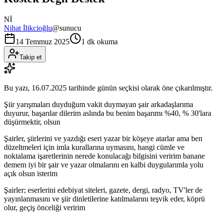
Nİ
Nihat İlikcioğlu
@
sunucu
14 Temmuz 2025
1 dk okuma
Takip et
Bu yazı,
16.07.2025
tarihinde günün seçkisi olarak öne çıkarılmıştır.
Şiir yarışmaları duyduğum vakit duymayan şair arkadaşlarıma
duyurur, başarılar dilerim aslında bu benim başarımı %40, % 30'lara
düşürmektir, olsun
Şairler, şiirlerini ve yazdığı eseri yazar bir köşeye atarlar ama ben
düzeltmeleri için imla kurallarına uymasını, hangi cümle ve
noktalama işaretlerinin nerede konulacağı bilgisini veririm banane
demem iyi bir şair ve yazar olmalarını en kalbi duygularımla yolu
açık olsun isterim
Şairler; eserlerini edebiyat siteleri, gazete, dergi, radyo, TV'ler de
yayınlanmasını ve şiir dinletilerine katılmalarını teşvik eder, köprü
olur, geçiş önceliği veririm