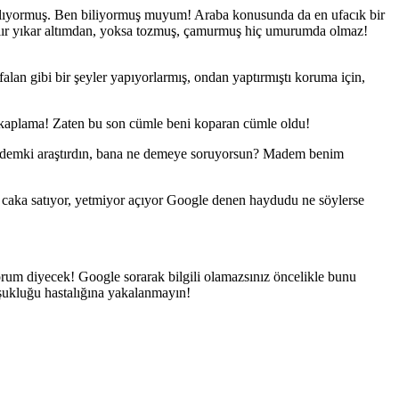
yapılıyormuş. Ben biliyormuş muyum! Araba konusunda da en ufacık bir
alır yıkar altımdan, yoksa tozmuş, çamurmuş hiç umurumda olmaz!
lan gibi bir şeyler yapıyorlarmış, ondan yaptırmıştı koruma için,
o kaplama! Zaten bu son cümle beni koparan cümle oldu!
 mademki araştırdın, bana ne demeye soruyorsun? Madem benim
 caka satıyor, yetmiyor açıyor Google denen haydudu ne söylerse
yorum diyecek! Google sorarak bilgili olamazsınız öncelikle bunu
uşukluğu hastalığına yakalanmayın!