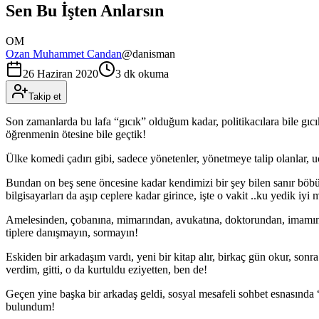
Sen Bu İşten Anlarsın
OM
Ozan Muhammet Candan
@
danisman
26 Haziran 2020
3 dk okuma
Takip et
Son zamanlarda bu lafa “gıcık” olduğum kadar, politikacılara bile gıc
öğrenmenin ötesine bile geçtik!
Ülke komedi çadırı gibi, sadece yönetenler, yönetmeye talip olanlar, uça
Bundan on beş sene öncesine kadar kendimizi bir şey bilen sanır böbü
bilgisayarları da aşıp ceplere kadar girince, işte o vakit ..ku yedik iy
Amelesinden, çobanına, mimarından, avukatına, doktorundan, imamına,
tiplere danışmayın, sormayın!
Eskiden bir arkadaşım vardı, yeni bir kitap alır, birkaç gün okur, sonra
verdim, gitti, o da kurtuldu eziyetten, ben de!
Geçen yine başka bir arkadaş geldi, sosyal mesafeli sohbet esnasında
bulundum!