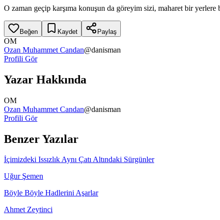
O zaman geçip karşıma konuşun da göreyim sizi, maharet bir yerlere b
Beğen
Kaydet
Paylaş
OM
Ozan Muhammet Candan
@
danisman
Profili Gör
Yazar Hakkında
OM
Ozan Muhammet Candan
@
danisman
Profili Gör
Benzer Yazılar
İçimizdeki Issızlık Aynı Çatı Altındaki Sürgünler
Uğur Şemen
Böyle Böyle Hadlerini Aşarlar
Ahmet Zeytinci