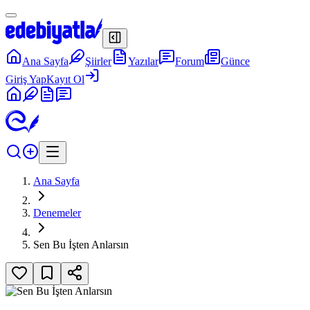
Ana Sayfa
Şiirler
Yazılar
Forum
Günce
Giriş Yap
Kayıt Ol
Ana Sayfa
Denemeler
Sen Bu İşten Anlarsın