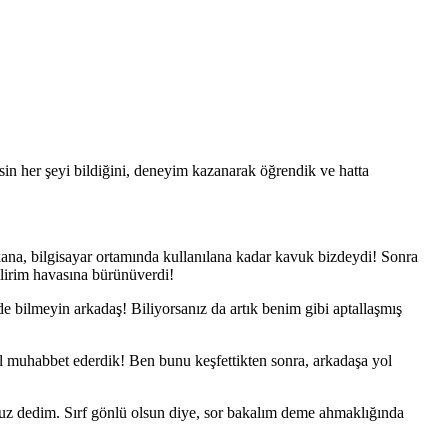
sin her şeyi bildiğini, deneyim kazanarak öğrendik ve hatta
kana, bilgisayar ortamında kullanılana kadar kavuk bizdeydi! Sonra
bilirim havasına bürünüverdi!
bilmeyin arkadaş! Biliyorsanız da artık benim gibi aptallaşmış
güzel muhabbet ederdik! Ben bunu keşfettikten sonra, arkadaşa yol
oruz dedim. Sırf gönlü olsun diye, sor bakalım deme ahmaklığında