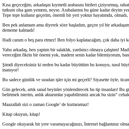
Kısa geçeceğim, arkadaşın kıymetli arabasını birileri çiziyormuş, ra
tutkum olsa gam yemem, neyse. Arabalarımı bu güne kadar deyim yeri
Tepe tepe kullanır geçerim, önemli bir yeri yoktur hayatımda, olmadı
Ben pek anlamam ama diyerek söze başladım, geçen yıl bir arkadaşım s
dememe kalmadı!
Hadi canım o beş para etmez! Ben folyo kaplatacağım, çok daha iyi k
Yahu arkadaş, ben yaptım bir salaklık, yardımcı olmaya çalıştım! Ma
vereceğim fikrin bir önemi yok, madem senin kadar bilemiyorum, ban
Şimdi diyeceksiniz ki neden bu kadar büyüttüm bu konuyu, nasıl büyü
inanıyor!
Bu sadece günlük ve sıradan işler için mi geçerli? Siyasette öyle, ticare
Gün gelecek, artık sanal beyinler yönlendirecek bu tip insanları! Bu g
belirtmek isterim, anlık aktarımlar yapabilirsiniz ancak bu sizin” ce
Maazallah sizi o zaman Google’ de kurtaramaz!
Kitap okuyun, kitap!
Google okuyarak bir yere varamayacağınızı, İnternet bağlantınız olma