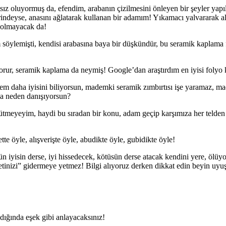
hatsız oluyormuş da, efendim, arabanın çizilmesini önleyen bir şeyler 
ndeyse, anasını ağlatarak kullanan bir adamım! Yıkamacı yalvararak 
, olmayacak da!
öylemişti, kendisi arabasına baya bir düşkündür, bu seramik kaplama fa
orur, seramik kaplama da neymiş! Google’dan araştırdım en iyisi foly
dem daha iyisini biliyorsun, mademki seramik zımbırtısı işe yaramaz,
a neden danışıyorsun?
tmeyeyim, haydi bu sıradan bir konu, adam geçip karşımıza her telden
tte öyle, alışverişte öyle, abudikte öyle, gubidikte öyle!
ün iyisin derse, iyi hissedecek, kötüsün derse atacak kendini yere, ölü
haletinizi” gidermeye yetmez! Bilgi alıyoruz derken dikkat edin beyin uy
dığında eşek gibi anlayacaksınız!