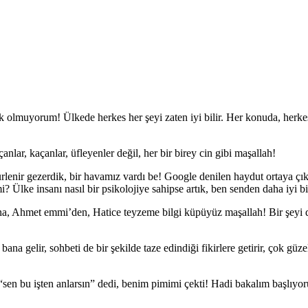
ık olmuyorum! Ülkede herkes her şeyi zaten iyi bilir. Her konuda, herke
nlar, kaçanlar, üfleyenler değil, her bir birey cin gibi maşallah!
rlenir gezerdik, bir havamız vardı be! Google denilen haydut ortaya çı
i mi? Ülke insanı nasıl bir psikolojiye sahipse artık, ben senden daha iyi 
 Ahmet emmi’den, Hatice teyzeme bilgi küpüyüz maşallah! Bir şeyi de 
 bana gelir, sohbeti de bir şekilde taze edindiği fikirlere getirir, çok 
 “sen bu işten anlarsın” dedi, benim pimimi çekti! Hadi bakalım başlıy