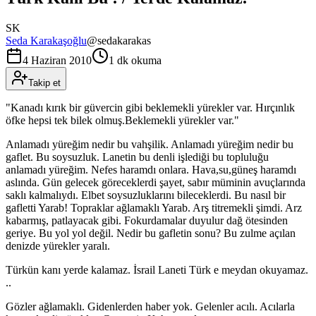
SK
Seda Karakaşoğlu
@
sedakarakas
4 Haziran 2010
1 dk okuma
Takip et
"Kanadı kırık bir güvercin gibi beklemekli yürekler var. Hırçınlık
öfke hepsi tek bilek olmuş.Beklemekli yürekler var."
Anlamadı yüreğim nedir bu vahşilik. Anlamadı yüreğim nedir bu
gaflet. Bu soysuzluk. Lanetin bu denli işlediği bu topluluğu
anlamadı yüreğim. Nefes haramdı onlara. Hava,su,güneş haramdı
aslında. Gün gelecek göreceklerdi şayet, sabır müminin avuçlarında
saklı kalmalıydı. Elbet soysuzluklarını bileceklerdi. Bu nasıl bir
gafletti Yarab! Topraklar ağlamaklı Yarab. Arş titremekli şimdi. Arz
kabarmış, patlayacak gibi. Fokurdamalar duyulur dağ ötesinden
geriye. Bu yol yol değil. Nedir bu gafletin sonu? Bu zulme açılan
denizde yürekler yaralı.
Türkün kanı yerde kalamaz. İsrail Laneti Türk e meydan okuyamaz.
..
Gözler ağlamaklı. Gidenlerden haber yok. Gelenler acılı. Acılarla