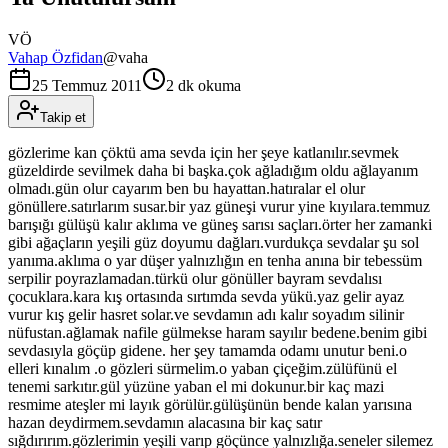
VÖ
Vahap Özfidan
@
vaha
25 Temmuz 2011
2 dk okuma
Takip et
gözlerime kan çöktü ama sevda için her şeye katlanılır.sevmek
güzeldirde sevilmek daha bi başka.çok ağladığım oldu ağlayanım
olmadı.gün olur cayarım ben bu hayattan.hatıralar el olur
gönüllere.satırlarım susar.bir yaz güneşi vurur yine kıyılara.temmuz
barışığı gülüşü kalır aklıma ve güneş sarısı saçları.örter her zamanki
gibi ağaçların yeşili güz doyumu dağları.vurdukça sevdalar şu sol
yanıma.aklıma o yar düşer yalnızlığın en tenha anına bir tebessüm
serpilir poyrazlamadan.türkü olur gönüller bayram sevdalısı
çocuklara.kara kış ortasında sırtımda sevda yükü.yaz gelir ayaz
vurur kış gelir hasret solar.ve sevdamın adı kalır soyadım silinir
nüfustan.ağlamak nafile gülmekse haram sayılır bedene.benim gibi
sevdasıyla göçüp gidene. her şey tamamda odamı unutur beni.o
elleri kınalım .o gözleri sürmelim.o yaban çiçeğim.zülüfünü el
tenemi sarkıtır.gül yüzüne yaban el mi dokunur.bir kaç mazi
resmime ateşler mi layık görülür.gülüşünün bende kalan yarısına
hazan deydirmem.sevdamın alacasına bir kaç satır
sığdırırım.gözlerimin yeşili varıp göçünce yalnızlığa.seneler silemez