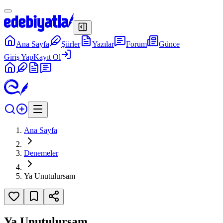
Ana Sayfa
Şiirler
Yazılar
Forum
Günce
Giriş Yap
Kayıt Ol
Ana Sayfa
Denemeler
Ya Unutulursam
Ya Unutulursam