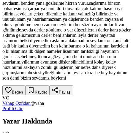
sevdasını benden yana.gözlerime hicran vurur.saçlarıma bir son
bahar esintisi çarpar ya hani. dört duvarda çok kaldım.hasreti iyi
bilirim.sevdaları çeken dikenine katlanır.yalnızlığı bilirimde ya
unutulursam ya hatırlanmazsam ya düşlerimde benden cayarsa el
olursa gönlüme ben o zaman neylerim her sözün ayrı bir tarifi var
gönlümde.sevda derler gönlüme o yar düşer.hicran derler kara gözler
aklıma gelir.mecnun derler beni anlarım.leyla derler hayattan
usanırım.belki diyemedim aşkımı anlatamadım sevdamı ona ama altı
üstü bir kadın diyemedim ben kehribarıma.o ki baharımın kardeleni
o ki nisanıma ilk düşen nameler lisanımın tarifsizliği hayatımın
goncası.sebebineydi onca gözyaşım.o beni unutsada ben onu
hatırlarım.yıllarımın avuntusu düşler silinebilirmi kolay kolay
hüzünümü saklayan zoraki gülüşlerim,bir nefes daha diyerek
çırpınışlarım ahestesi yüreğimin sabrı. ey sarı kız. be hey hayatımın
son demi bizim sevdamız böylemi
Beğen
Kaydet
Paylaş
VÖ
Vahap Özfidan
@
vaha
Profili Gör
Yazar Hakkında