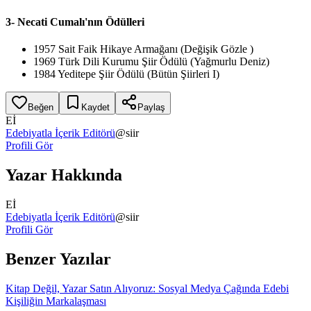
3- Necati Cumalı'nın Ödülleri
1957 Sait Faik Hikaye Armağanı (Değişik Gözle )
1969 Türk Dili Kurumu Şiir Ödülü (Yağmurlu Deniz)
1984 Yeditepe Şiir Ödülü (Bütün Şiirleri I)
Beğen
Kaydet
Paylaş
Eİ
Edebiyatla İçerik Editörü
@
siir
Profili Gör
Yazar Hakkında
Eİ
Edebiyatla İçerik Editörü
@
siir
Profili Gör
Benzer Yazılar
Kitap Değil, Yazar Satın Alıyoruz: Sosyal Medya Çağında Edebi
Kişiliğin Markalaşması