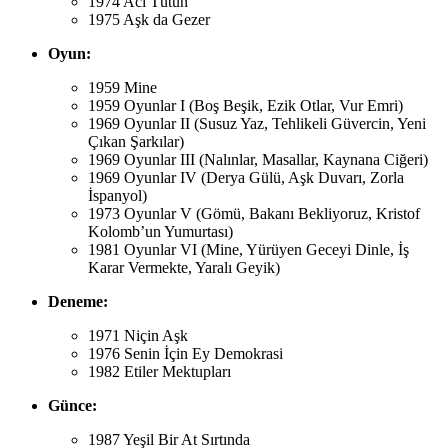
1974 Acı Tütün
1975 Aşk da Gezer
Oyun:
1959 Mine
1959 Oyunlar I (Boş Beşik, Ezik Otlar, Vur Emri)
1969 Oyunlar II (Susuz Yaz, Tehlikeli Güvercin, Yeni
Çıkan Şarkılar)
1969 Oyunlar III (Nalınlar, Masallar, Kaynana Ciğeri)
1969 Oyunlar IV (Derya Gülü, Aşk Duvarı, Zorla
İspanyol)
1973 Oyunlar V (Gömü, Bakanı Bekliyoruz, Kristof
Kolomb’un Yumurtası)
1981 Oyunlar VI (Mine, Yürüyen Geceyi Dinle, İş
Karar Vermekte, Yaralı Geyik)
Deneme:
1971 Niçin Aşk
1976 Senin İçin Ey Demokrasi
1982 Etiler Mektupları
Günce:
1987 Yeşil Bir At Sırtında