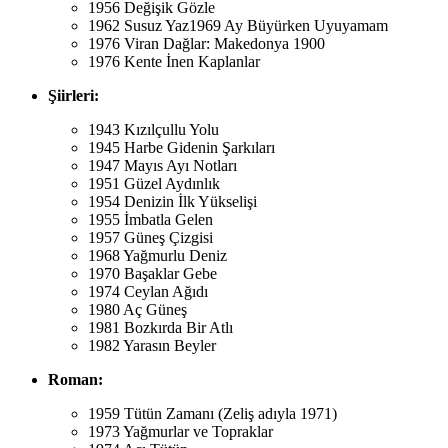
1956 Değişik Gözle
1962 Susuz Yaz1969 Ay Büyürken Uyuyamam
1976 Viran Dağlar: Makedonya 1900
1976 Kente İnen Kaplanlar
Şiirleri:
1943 Kızılçullu Yolu
1945 Harbe Gidenin Şarkıları
1947 Mayıs Ayı Notları
1951 Güzel Aydınlık
1954 Denizin İlk Yükselişi
1955 İmbatla Gelen
1957 Güneş Çizgisi
1968 Yağmurlu Deniz
1970 Başaklar Gebe
1974 Ceylan Ağıdı
1980 Aç Güneş
1981 Bozkırda Bir Atlı
1982 Yarasın Beyler
Roman:
1959 Tütün Zamanı (Zeliş adıyla 1971)
1973 Yağmurlar ve Topraklar