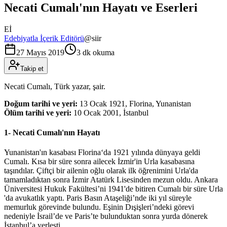
Necati Cumalı'nın Hayatı ve Eserleri
Eİ
Edebiyatla İçerik Editörü
@
siir
27 Mayıs 2019
3 dk okuma
Takip et
Necati Cumalı, Türk yazar, şair.
Doğum tarihi ve yeri:
13 Ocak 1921, Florina, Yunanistan
Ölüm tarihi ve yeri:
10 Ocak 2001, İstanbul
1- Necati Cumalı'nın Hayatı
Yunanistan'ın kasabası Florina‘da 1921 yılında dünyaya geldi
Cumalı. Kısa bir süre sonra ailecek İzmir'in Urla kasabasına
taşındılar. Çiftçi bir ailenin oğlu olarak ilk öğrenimini Urla'da
tamamladıktan sonra İzmir Atatürk Lisesinden mezun oldu. Ankara
Üniversitesi Hukuk Fakültesi’ni 1941'de bitiren Cumalı bir süre Urla
'da avukatlık yaptı. Paris Basın Ataşeliği’nde iki yıl süreyle
memurluk görevinde bulundu. Eşinin Dışişleri’ndeki görevi
nedeniyle İsrail’de ve Paris’te bulunduktan sonra yurda dönerek
İstanbul’a yerleşti.