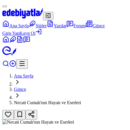
Ana Sayfa
Şiirler
Yazılar
Forum
Günce
Giriş Yap
Kayıt Ol
Ana Sayfa
Günce
Necati Cumalı'nın Hayatı ve Eserleri