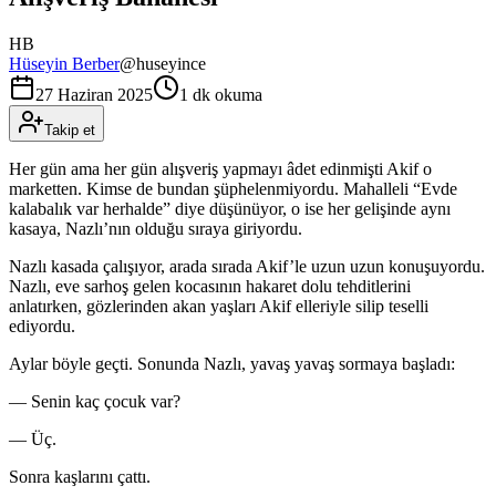
HB
Hüseyin Berber
@
huseyince
27 Haziran 2025
1 dk okuma
Takip et
Her gün ama her gün alışveriş yapmayı âdet edinmişti Akif o
marketten. Kimse de bundan şüphelenmiyordu. Mahalleli “Evde
kalabalık var herhalde” diye düşünüyor, o ise her gelişinde aynı
kasaya, Nazlı’nın olduğu sıraya giriyordu.
Nazlı kasada çalışıyor, arada sırada Akif’le uzun uzun konuşuyordu.
Nazlı, eve sarhoş gelen kocasının hakaret dolu tehditlerini
anlatırken, gözlerinden akan yaşları Akif elleriyle silip teselli
ediyordu.
Aylar böyle geçti. Sonunda Nazlı, yavaş yavaş sormaya başladı:
— Senin kaç çocuk var?
— Üç.
Sonra kaşlarını çattı.