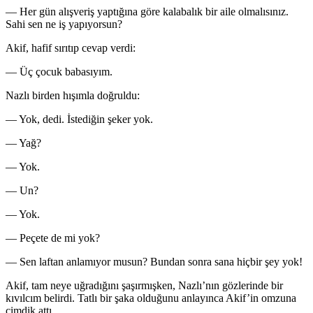
— Her gün alışveriş yaptığına göre kalabalık bir aile olmalısınız.
Sahi sen ne iş yapıyorsun?
Akif, hafif sırıtıp cevap verdi:
— Üç çocuk babasıyım.
Nazlı birden hışımla doğruldu:
— Yok, dedi. İstediğin şeker yok.
— Yağ?
— Yok.
— Un?
— Yok.
— Peçete de mi yok?
— Sen laftan anlamıyor musun? Bundan sonra sana hiçbir şey yok!
Akif, tam neye uğradığını şaşırmışken, Nazlı’nın gözlerinde bir
kıvılcım belirdi. Tatlı bir şaka olduğunu anlayınca Akif’in omzuna
çimdik attı.