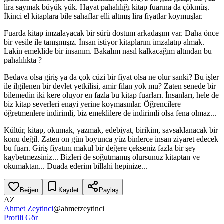
lira saymak büyük yük. Hayat pahalılığı kitap fuarına da çökmüş.
İkinci el kitaplara bile sahaflar elli altmış lira fiyatlar koymuşlar.
Fuarda kitap imzalayacak bir sürü dostum arkadaşım var. Daha önce
bir vesile ile tanışmışız. İnsan istiyor kitaplarını imzalatıp almak.
Lakin emeklide bir insanım. Bakalım nasıl kalkacağım altından bu
pahalılıkta ?
Bedava olsa giriş ya da çok cüzi bir fiyat olsa ne olur sanki? Bu işler
ile ilgilenen bir devlet yetkilisi, amir filan yok mu? Zaten senede bir
bilemedin iki kere oluyor en fazla bu kitap fuarları. İnsanları, hele de
biz kitap severleri enayi yerine koymasınlar. Öğrencilere
öğretmenlere indirimli, biz emeklilere de indirimli olsa fena olmaz...
Kültür, kitap, okumak, yazmak, edebiyat, birikim, savsaklanacak bir
konu değil. Zaten on gün boyunca yüz binlerce insan ziyaret edecek
bu fuarı. Giriş fiyatını makul bir değere çekseniz fazla bir şey
kaybetmezsiniz... Bizleri de soğutmamış olursunuz kitaptan ve
okumaktan... Duada ederim billahi hepinize...
Beğen
Kaydet
Paylaş
AZ
Ahmet Zeytinci
@
ahmetzeytinci
Profili Gör