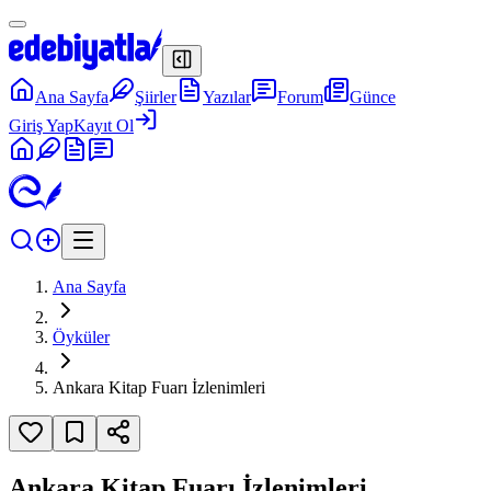
Ana Sayfa
Şiirler
Yazılar
Forum
Günce
Giriş Yap
Kayıt Ol
Ana Sayfa
Öyküler
Ankara Kitap Fuarı İzlenimleri
Ankara Kitap Fuarı İzlenimleri