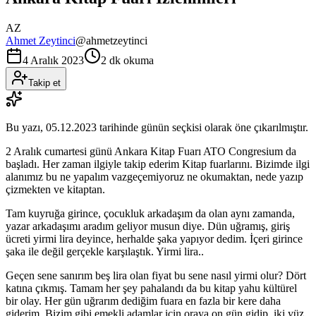
AZ
Ahmet Zeytinci
@
ahmetzeytinci
4 Aralık 2023
2 dk okuma
Takip et
Bu yazı,
05.12.2023
tarihinde günün seçkisi olarak öne çıkarılmıştır.
2 Aralık cumartesi günü Ankara Kitap Fuarı ATO Congresium da
başladı. Her zaman ilgiyle takip ederim Kitap fuarlarını. Bizimde ilgi
alanımız bu ne yapalım vazgeçemiyoruz ne okumaktan, nede yazıp
çizmekten ve kitaptan.
Tam kuyruğa girince, çocukluk arkadaşım da olan aynı zamanda,
yazar arkadaşımı aradım geliyor musun diye. Dün uğramış, giriş
ücreti yirmi lira deyince, herhalde şaka yapıyor dedim. İçeri girince
şaka ile değil gerçekle karşılaştık. Yirmi lira..
Geçen sene sanırım beş lira olan fiyat bu sene nasıl yirmi olur? Dört
katına çıkmış. Tamam her şey pahalandı da bu kitap yahu kültürel
bir olay. Her gün uğrarım dediğim fuara en fazla bir kere daha
giderim. Bizim gibi emekli adamlar için oraya on gün gidip, iki yüz