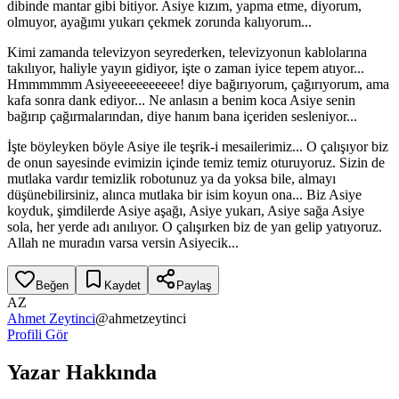
dibinde mantar gibi bitiyor. Asiye kızım, yapma etme, diyorum,
olmuyor, ayağımı yukarı çekmek zorunda kalıyorum...
Kimi zamanda televizyon seyrederken, televizyonun kablolarına
takılıyor, haliyle yayın gidiyor, işte o zaman iyice tepem atıyor...
Hmmmmmm Asiyeeeeeeeeeee! diye bağırıyorum, çağırıyorum, ama
kafa sonra dank ediyor... Ne anlasın a benim koca Asiye senin
bağırıp çağırmalarından, diye hanım bana içeriden sesleniyor...
İşte böyleyken böyle Asiye ile teşrik-i mesailerimiz... O çalışıyor biz
de onun sayesinde evimizin içinde temiz temiz oturuyoruz. Sizin de
mutlaka vardır temizlik robotunuz ya da yoksa bile, almayı
düşünebilirsiniz, alınca mutlaka bir isim koyun ona... Biz Asiye
koyduk, şimdilerde Asiye aşağı, Asiye yukarı, Asiye sağa Asiye
sola, her yerde adı anılıyor. O çalışırken biz de yan gelip yatıyoruz.
Allah ne muradın varsa versin Asiyecik...
Beğen
Kaydet
Paylaş
AZ
Ahmet Zeytinci
@
ahmetzeytinci
Profili Gör
Yazar Hakkında