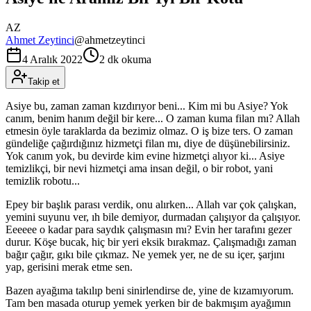
AZ
Ahmet Zeytinci
@
ahmetzeytinci
4 Aralık 2022
2 dk okuma
Takip et
Asiye bu, zaman zaman kızdırıyor beni... Kim mi bu Asiye? Yok
canım, benim hanım değil bir kere... O zaman kuma filan mı? Allah
etmesin öyle taraklarda da bezimiz olmaz. O iş bize ters. O zaman
gündeliğe çağırdığınız hizmetçi filan mı, diye de düşünebilirsiniz.
Yok canım yok, bu devirde kim evine hizmetçi alıyor ki... Asiye
temizlikçi, bir nevi hizmetçi ama insan değil, o bir robot, yani
temizlik robotu...
Epey bir başlık parası verdik, onu alırken... Allah var çok çalışkan,
yemini suyunu ver, ıh bile demiyor, durmadan çalışıyor da çalışıyor.
Eeeeee o kadar para saydık çalışmasın mı? Evin her tarafını gezer
durur. Köşe bucak, hiç bir yeri eksik bırakmaz. Çalışmadığı zaman
bağır çağır, gıkı bile çıkmaz. Ne yemek yer, ne de su içer, şarjını
yap, gerisini merak etme sen.
Bazen ayağıma takılıp beni sinirlendirse de, yine de kızamıyorum.
Tam ben masada oturup yemek yerken bir de bakmışım ayağımın