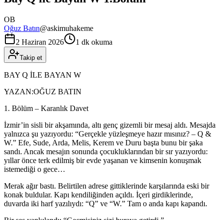
OB
Oğuz Batın
@
askimuhakeme
2 Haziran 2026
1 dk okuma
Takip et
BAY Q İLE BAYAN W
YAZAN:OĞUZ BATIN
1. Bölüm – Karanlık Davet
İzmir’in sisli bir akşamında, altı genç gizemli bir mesaj aldı. Mesajda
yalnızca şu yazıyordu: “Gerçekle yüzleşmeye hazır mısınız? – Q &
W.” Efe, Sude, Arda, Melis, Kerem ve Duru başta bunu bir şaka
sandı. Ancak mesajın sonunda çocukluklarından bir sır yazıyordu:
yıllar önce terk edilmiş bir evde yaşanan ve kimsenin konuşmak
istemediği o gece…
Merak ağır bastı. Belirtilen adrese gittiklerinde karşılarında eski bir
konak buldular. Kapı kendiliğinden açıldı. İçeri girdiklerinde,
duvarda iki harf yazılıydı: “Q” ve “W.” Tam o anda kapı kapandı.