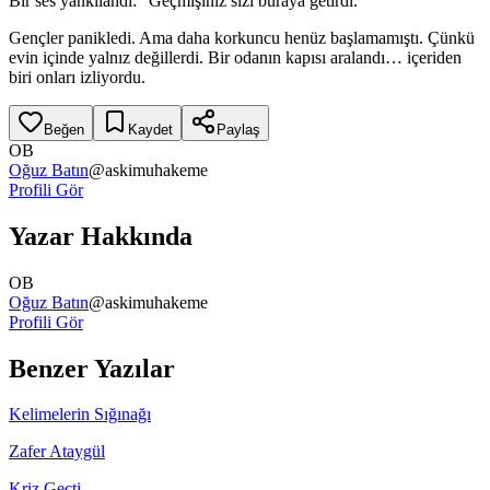
Bir ses yankılandı: “Geçmişiniz sizi buraya getirdi.”
Gençler panikledi. Ama daha korkuncu henüz başlamamıştı. Çünkü
evin içinde yalnız değillerdi. Bir odanın kapısı aralandı… içeriden
biri onları izliyordu.
Beğen
Kaydet
Paylaş
OB
Oğuz Batın
@
askimuhakeme
Profili Gör
Yazar Hakkında
OB
Oğuz Batın
@
askimuhakeme
Profili Gör
Benzer Yazılar
Kelimelerin Sığınağı
Zafer Ataygül
Kriz Geçti