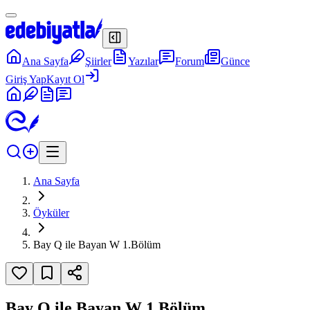
Ana Sayfa
Şiirler
Yazılar
Forum
Günce
Giriş Yap
Kayıt Ol
Ana Sayfa
Öyküler
Bay Q ile Bayan W 1.Bölüm
Bay Q ile Bayan W 1.Bölüm