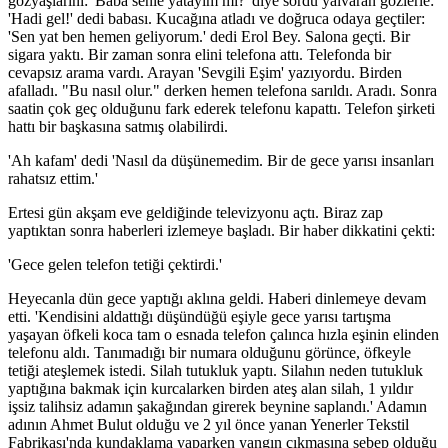
gözyaşlarını: 'Baba senle yatayım mı?' diye sordu yalvaran gözlerle:
'Hadi gel!' dedi babası. Kucağına atladı ve doğruca odaya geçtiler:
'Sen yat ben hemen geliyorum.' dedi Erol Bey. Salona geçti. Bir
sigara yaktı. Bir zaman sonra elini telefona attı. Telefonda bir
cevapsız arama vardı. Arayan 'Sevgili Eşim' yazıyordu. Birden
afalladı. "Bu nasıl olur." derken hemen telefona sarıldı. Aradı. Sonra
saatin çok geç olduğunu fark ederek telefonu kapattı. Telefon şirketi
hattı bir başkasına satmış olabilirdi.
'Ah kafam' dedi 'Nasıl da düşünemedim. Bir de gece yarısı insanları
rahatsız ettim.'
Ertesi gün akşam eve geldiğinde televizyonu açtı. Biraz zap
yaptıktan sonra haberleri izlemeye başladı. Bir haber dikkatini çekti:
'Gece gelen telefon tetiği çektirdi.'
Heyecanla dün gece yaptığı aklına geldi. Haberi dinlemeye devam
etti. 'Kendisini aldattığı düşündüğü eşiyle gece yarısı tartışma
yaşayan öfkeli koca tam o esnada telefon çalınca hızla eşinin elinden
telefonu aldı. Tanımadığı bir numara olduğunu görünce, öfkeyle
tetiği ateşlemek istedi. Silah tutukluk yaptı. Silahın neden tutukluk
yaptığına bakmak için kurcalarken birden ateş alan silah, 1 yıldır
işsiz talihsiz adamın şakağından girerek beynine saplandı.' Adamın
adının Ahmet Bulut olduğu ve 2 yıl önce yanan Yenerler Tekstil
Fabrikası'nda kundaklama yaparken yangın çıkmasına sebep olduğu