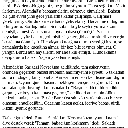
meşgul olan beyni artık kendisine direniyordu. Biraz ilerde annesi
vardı. Eskiden olduğu gibi yine gülümsüyordu. Hava soğuktu. Vakit
ilerlemişti. Alemdağ'a babaannelerini görmeye gitmişlerdi. Babası
bir gün evvel yine gece yarılarına kadar çalışmıştı. Çalışması
gerekliymiş. Oturdukları eve haciz gelecekmiş. Haczin ne olduğunu
bilmiyordu. Sorduğunda: "Sen kafanı böyle şeyler yorma kızım."
demişti, annesi. Ama son altı ayda babası çökmüştü. Saçları
beyazlamış yüz hatları gerilmişti. O şeker gibi adam sinirli ve gergin
bir adama dönmüştü. Her akşam kucağına oturup sevdiği kızını, son
zamanlarda hiç kucağına almaz, bir kez bile sevmez olmuştu. O
yangın Burcu'nun hayallerini bir anda kül etmişti. 'Kundaklama'
deyip durdu babası. Yapan yakalanmamıştı.
Alemdağ'ın Sarıgazi Kavşağına geldiğinde, tam askeriyenin
önünden geçerken babası arabanın hâkimiyetini kaybetti. 5 takladan
sonra düzlüğe çıkmıştı araba. Annesinin en son kendisine sarıldığını
hatırladı. Uyandığında başında bekleşen hemşireleri gördü. Daha
sonraları çok duyduğu konuşmalarda. "Başını şiddetli bir şekilde
çarpmış ve beyin kanaması geçirmiş" dedikleri annesinin ölüm
nedenini anlayacaktı. Bir de Burcu'ya sıkı sıkı sarılarak ona bir şey
olmasını engellediğini. Odasının kapısı açıldı, içeriye babası girdi.
Kızını uyanık görünce:
'Babacığım.' dedi Burcu. Sarıldılar: 'Korkma kızım yanındayım.'
diye destek verdi: 'Tamam, babacığım korkmam.' dedi. Sakladı