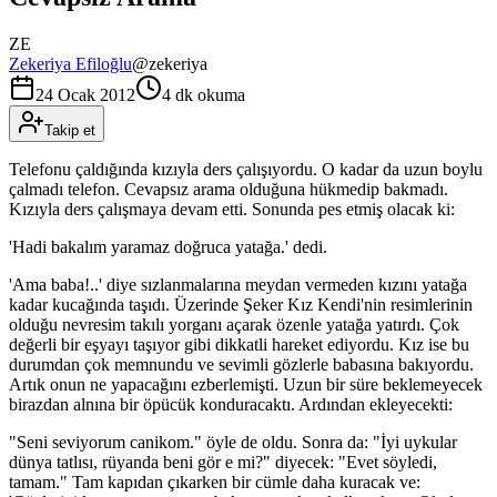
ZE
Zekeriya Efiloğlu
@
zekeriya
24 Ocak 2012
4 dk okuma
Takip et
Telefonu çaldığında kızıyla ders çalışıyordu. O kadar da uzun boylu
çalmadı telefon. Cevapsız arama olduğuna hükmedip bakmadı.
Kızıyla ders çalışmaya devam etti. Sonunda pes etmiş olacak ki:
'Hadi bakalım yaramaz doğruca yatağa.' dedi.
'Ama baba!..' diye sızlanmalarına meydan vermeden kızını yatağa
kadar kucağında taşıdı. Üzerinde Şeker Kız Kendi'nin resimlerinin
olduğu nevresim takılı yorganı açarak özenle yatağa yatırdı. Çok
değerli bir eşyayı taşıyor gibi dikkatli hareket ediyordu. Kız ise bu
durumdan çok memnundu ve sevimli gözlerle babasına bakıyordu.
Artık onun ne yapacağını ezberlemişti. Uzun bir süre beklemeyecek
birazdan alnına bir öpücük konduracaktı. Ardından ekleyecekti:
"Seni seviyorum canikom." öyle de oldu. Sonra da: "İyi uykular
dünya tatlısı, rüyanda beni gör e mi?" diyecek: "Evet söyledi,
tamam." Tam kapıdan çıkarken bir cümle daha kuracak ve: