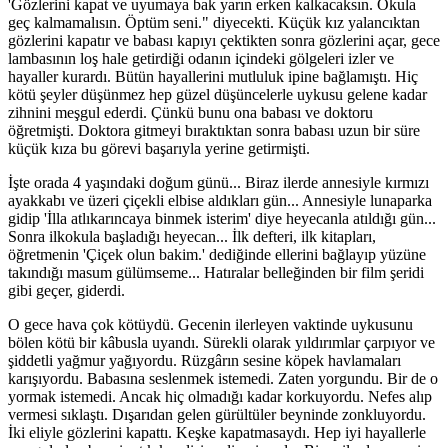
'Gözlerini kapat ve uyumaya bak yarın erken kalkacaksın. Okula
geç kalmamalısın. Öptüm seni." diyecekti. Küçük kız yalancıktan
gözlerini kapatır ve babası kapıyı çektikten sonra gözlerini açar, gece
lambasının loş hale getirdiği odanın içindeki gölgeleri izler ve
hayaller kurardı. Bütün hayallerini mutluluk ipine bağlamıştı. Hiç
kötü şeyler düşünmez hep güzel düşüncelerle uykusu gelene kadar
zihnini meşgul ederdi. Çünkü bunu ona babası ve doktoru
öğretmişti. Doktora gitmeyi bıraktıktan sonra babası uzun bir süre
küçük kıza bu görevi başarıyla yerine getirmişti.
İşte orada 4 yaşındaki doğum günü... Biraz ilerde annesiyle kırmızı
ayakkabı ve üzeri çiçekli elbise aldıkları gün... Annesiyle lunaparka
gidip 'İlla atlıkarıncaya binmek isterim' diye heyecanla atıldığı gün...
Sonra ilkokula başladığı heyecan... İlk defteri, ilk kitapları,
öğretmenin 'Çiçek olun bakim.' dediğinde ellerini bağlayıp yüzüne
takındığı masum gülümseme... Hatıralar belleğinden bir film şeridi
gibi geçer, giderdi.
O gece hava çok kötüydü. Gecenin ilerleyen vaktinde uykusunu
bölen kötü bir kâbusla uyandı. Sürekli olarak yıldırımlar çarpıyor ve
şiddetli yağmur yağıyordu. Rüzgârın sesine köpek havlamaları
karışıyordu. Babasına seslenmek istemedi. Zaten yorgundu. Bir de o
yormak istemedi. Ancak hiç olmadığı kadar korkuyordu. Nefes alıp
vermesi sıklaştı. Dışarıdan gelen gürültüler beyninde zonkluyordu.
İki eliyle gözlerini kapattı. Keşke kapatmasaydı. Hep iyi hayallerle