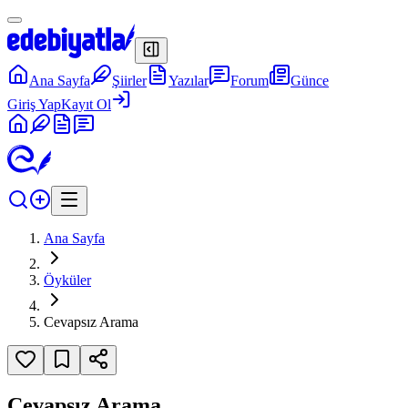
Ana Sayfa
Şiirler
Yazılar
Forum
Günce
Giriş Yap
Kayıt Ol
Ana Sayfa
Öyküler
Cevapsız Arama
Cevapsız Arama