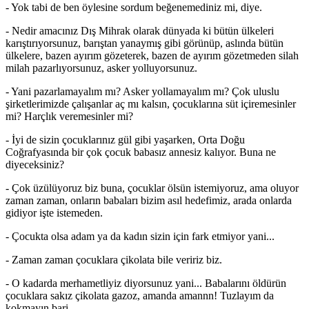
- Yok tabi de ben öylesine sordum beğenemediniz mi, diye.
- Nedir amacınız Dış Mihrak olarak dünyada ki bütün ülkeleri
karıştırıyorsunuz, barıştan yanaymış gibi görünüp, aslında bütün
ülkelere, bazen ayırım gözeterek, bazen de ayırım gözetmeden silah
milah pazarlıyorsunuz, asker yolluyorsunuz.
- Yani pazarlamayalım mı? Asker yollamayalım mı? Çok uluslu
şirketlerimizde çalışanlar aç mı kalsın, çocuklarına süt içiremesinler
mi? Harçlık veremesinler mi?
- İyi de sizin çocuklarınız gül gibi yaşarken, Orta Doğu
Coğrafyasında bir çok çocuk babasız annesiz kalıyor. Buna ne
diyeceksiniz?
- Çok üzülüyoruz biz buna, çocuklar ölsün istemiyoruz, ama oluyor
zaman zaman, onların babaları bizim asıl hedefimiz, arada onlarda
gidiyor işte istemeden.
- Çocukta olsa adam ya da kadın sizin için fark etmiyor yani...
- Zaman zaman çocuklara çikolata bile veririz biz.
- O kadarda merhametliyiz diyorsunuz yani... Babalarını öldürün
çocuklara sakız çikolata gazoz, amanda amannn! Tuzlayım da
kokmayın bari....