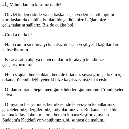
- İç Mihraklardan kastınız nedir?
- Devlet kademesinde ya da başka başka yerlerde sivil toplum
kuruluşları da olabilir, bunları bir şekilde bize bağlar, bize
çalışmalarını sağlarız. Biz de cukka bol.
- Cukka derken?
- Hani canım şu dünyayı kanatsız dolaşan yeşil yeşil kağıtlardan
bahsediyorum.
- Kısaca satın alıp ya da vicdanlarını kiralayıp kendinize
çalıştırıyorsunuz.
- Hem sağdan hem soldan, hem de ortadan, siyasi görüşü bizim için
o kadar önemli değil yeter ki bize kayıtsız şartsız biat etsin.
- Ondan sonrada beğenmediğiniz liderleri gümmmmm! Yandı keten
helva...
- Dünyanın her yerinde, her ülkesinde televizyon kanallarımız,
gazetelerimiz, dergilerimiz, radyolarımız var. Bu kanallar ile bir
adama kafayı taktık mı, onu hemen itibarsızlaştırırız, aynen
Saddam'a Kaddafi'ye yaptığımız gibi, sonrası da malum...