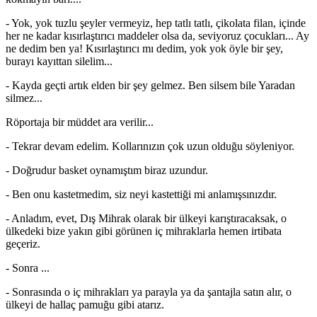
- Yok, yok tuzlu şeyler vermeyiz, hep tatlı tatlı, çikolata filan, içinde
her ne kadar kısırlaştırıcı maddeler olsa da, seviyoruz çocukları... Ay
ne dedim ben ya! Kısırlaştırıcı mı dedim, yok yok öyle bir şey,
burayı kayıttan silelim...
- Kayda geçti artık elden bir şey gelmez. Ben silsem bile Yaradan
silmez...
Röportaja bir müddet ara verilir...
- Tekrar devam edelim. Kollarınızın çok uzun olduğu söyleniyor.
- Doğrudur basket oynamıştım biraz uzundur.
- Ben onu kastetmedim, siz neyi kastettiği mi anlamışsınızdır.
- Anladım, evet, Dış Mihrak olarak bir ülkeyi karıştıracaksak, o
ülkedeki bize yakın gibi görünen iç mihraklarla hemen irtibata
geçeriz.
- Sonra ...
- Sonrasında o iç mihrakları ya parayla ya da şantajla satın alır, o
ülkeyi de hallaç pamuğu gibi atarız.