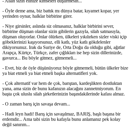
- Allah sizin elinize kimseleri düşürmesin...
- Öyle deme ama, biz battık mı dünya batar, kıyamet kopar, yer
yerinden oynar, halklar birbirine girer.
- Niye girsinler, aslında siz olmasanız, halklar birbirini sever,
birbirine düşman olanlar sizin gibilerin gazıyla, silah satmasıyla,
düşman oluyorlar. Onlar ölürken, ülkeleri yıkılırken sizler viski içip
göbeklerinizi kaşıyorsunuz, elli katlı, yüz katlı gökdelenler
dikiyorsunuz. Irak da Suriye de, Orta Doğu da olduğu gibi, ağıtlar
Arapça, Kürtçe, Türkçe, zafer çığlıkları ise hep sizin dillerinizde,
gavurca... Bu böyle gitmez, gitmemeli...
- Evet, biz de öyle düşünüyoruz böyle gitmemeli, bütün ülkeler bize
ya biat etmeli ya biat etmeli başka alternatifleri yok.
- Çok alternatif var hem de çok, barıştan, kardeşlikten dostluktan
yana, ama sizin de bunu kafanızın alacağını zannetmiyorum. En
başta çok uluslu silah şirketlerinizin başındakilerinde kafası almaz.
- O zaman barış için savaşa devam...
- Hadi leyn hadi! Barış için savaşılmaz, BARIŞ, başlı başına bir
erdemdir... Ama tabi sizin bu kafayla bunu anlamanız pek kolay
değil sanırım...