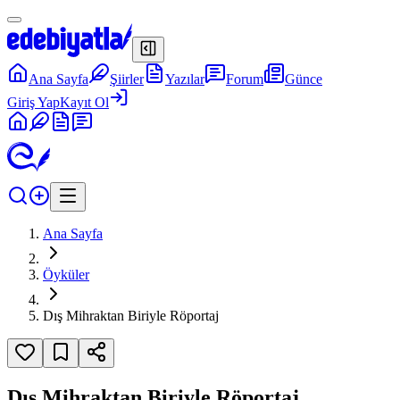
Ana Sayfa
Şiirler
Yazılar
Forum
Günce
Giriş Yap
Kayıt Ol
Ana Sayfa
Öyküler
Dış Mihraktan Biriyle Röportaj
Dış Mihraktan Biriyle Röportaj