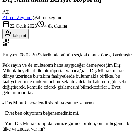
AZ
Ahmet Zeytinci
@
ahmetzeytinci
22 Ocak 2023
4 dk okuma
Takip et
Bu yazı,
08.02.2023
tarihinde günün seçkisi olarak öne çıkarılmıştır.
Pek sayın ve de muhterem hatta saygıdeğer demeyeceğim Dış
Mihrak beyefendi ile bir röportaj yapacağız... Dış Mihrak olarak
dünya üzerinde bir takım faaliyetlerde bulunmakla birlikte, bu
faaliyetlerini de mükemmel bir şekilde adeta bukalemun gibi şekil
değiştirerek, kamufle ederek gizlemesini bilmektedirler... Evet
gelelim röportaja...
- Dış Mihrak beyefendi siz oluyorsunuz sanırım.
- Evet ben oluyorum beğenemediniz mi...
- Yani Dış Mihrak olup da içimize girince birileri, onları beğenen bir
ülke vatandaşı var mı?