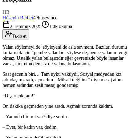
HB
Hüseyin Berber
@
huseyince
2 Temmuz 2025
1 dk okuma
Takip et
Yalan söylemeyi de, söyleyeni de asla sevmem. Bazıları durumu
kurtarmak için "pembe yalanlar" söylese de, bence yalanın rengi
olmaz. Üstelik yalan bulaşıcıdır eğer çevrenizde böyle insanlar
varsa, fark etmeden siz de yalana bulaşırsınız.
Saat gecenin biri… Tam uyku vaktiydi. Sosyal medyadan kız
arkadaşım aradı, açmadım. "Müsait değilim." diye mesaj attım
hemen ardından sesli mesaj göndermiş:
"Dışarı çık, ara!"
On dakika geçmeden yine aradı. Açmak zorunda kaldım.
– Yanında biri mi var? diye sordu.
– Evet, bir kadın var, dedim.
– Şu an uyuyor değil mi? dedi.