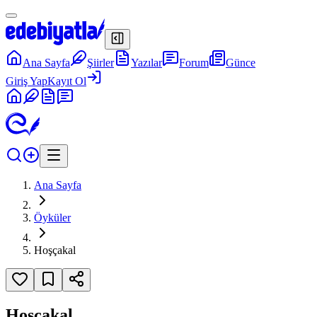
Ana Sayfa
Şiirler
Yazılar
Forum
Günce
Giriş Yap
Kayıt Ol
Ana Sayfa
Öyküler
Hoşçakal
Hoşçakal