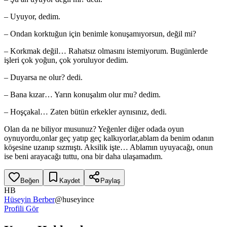
– Uyuyor, dedim.
– Ondan korktuğun için benimle konuşamıyorsun, değil mi?
– Korkmak değil… Rahatsız olmasını istemiyorum. Bugünlerde
işleri çok yoğun, çok yoruluyor dedim.
– Duyarsa ne olur? dedi.
– Bana kızar… Yarın konuşalım olur mu? dedim.
– Hoşçakal… Zaten bütün erkekler aynısınız, dedi.
Olan da ne biliyor musunuz? Yeğenler diğer odada oyun
oynuyordu,onlar geç yatıp geç kalkıyorlar,ablam da benim odanın
köşesine uzanıp sızmıştı. Aksilik işte… Ablamın uyuyacağı, onun
ise beni arayacağı tuttu, ona bir daha ulaşamadım.
Beğen
Kaydet
Paylaş
HB
Hüseyin Berber
@
huseyince
Profili Gör