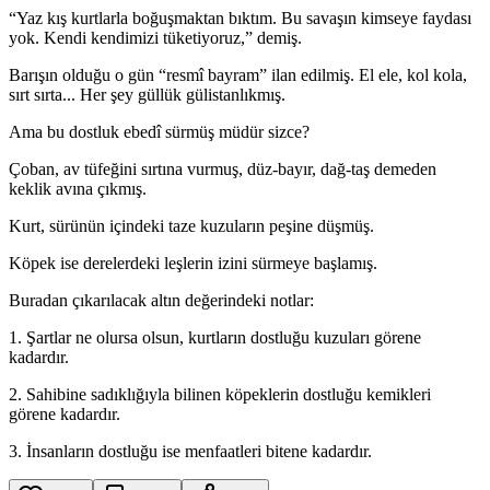
“Yaz kış kurtlarla boğuşmaktan bıktım. Bu savaşın kimseye faydası
yok. Kendi kendimizi tüketiyoruz,” demiş.
Barışın olduğu o gün “resmî bayram” ilan edilmiş. El ele, kol kola,
sırt sırta... Her şey güllük gülistanlıkmış.
Ama bu dostluk ebedî sürmüş müdür sizce?
Çoban, av tüfeğini sırtına vurmuş, düz-bayır, dağ-taş demeden
keklik avına çıkmış.
Kurt, sürünün içindeki taze kuzuların peşine düşmüş.
Köpek ise derelerdeki leşlerin izini sürmeye başlamış.
Buradan çıkarılacak altın değerindeki notlar:
1. Şartlar ne olursa olsun, kurtların dostluğu kuzuları görene
kadardır.
2. Sahibine sadıklığıyla bilinen köpeklerin dostluğu kemikleri
görene kadardır.
3. İnsanların dostluğu ise menfaatleri bitene kadardır.