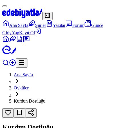
Ana Sayfa
Şiirler
Yazılar
Forum
Günce
Giriş Yap
Kayıt Ol
Ana Sayfa
Öyküler
Kurdun Dostluğu
Kurdun Dostluğu