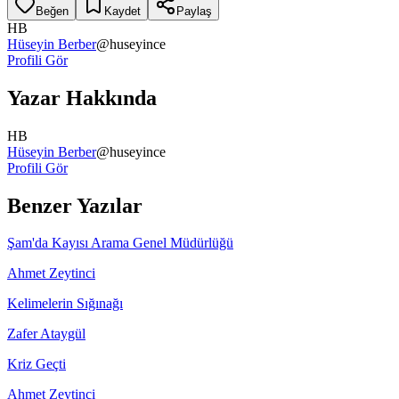
Beğen
Kaydet
Paylaş
HB
Hüseyin Berber
@
huseyince
Profili Gör
Yazar Hakkında
HB
Hüseyin Berber
@
huseyince
Profili Gör
Benzer Yazılar
Şam'da Kayısı Arama Genel Müdürlüğü
Ahmet Zeytinci
Kelimelerin Sığınağı
Zafer Ataygül
Kriz Geçti
Ahmet Zeytinci