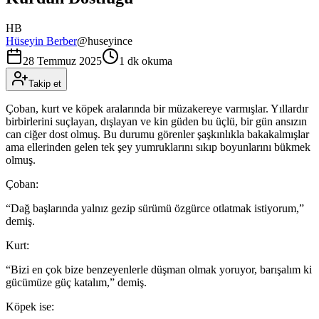
HB
Hüseyin Berber
@
huseyince
28 Temmuz 2025
1 dk okuma
Takip et
Çoban, kurt ve köpek aralarında bir müzakereye varmışlar. Yıllardır
birbirlerini suçlayan, dışlayan ve kin güden bu üçlü, bir gün ansızın
can ciğer dost olmuş. Bu durumu görenler şaşkınlıkla bakakalmışlar
ama ellerinden gelen tek şey yumruklarını sıkıp boyunlarını bükmek
olmuş.
Çoban:
“Dağ başlarında yalnız gezip sürümü özgürce otlatmak istiyorum,”
demiş.
Kurt:
“Bizi en çok bize benzeyenlerle düşman olmak yoruyor, barışalım ki
gücümüze güç katalım,” demiş.
Köpek ise: