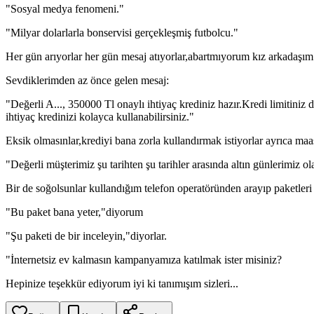
"Sosyal medya fenomeni."
"Milyar dolarlarla bonservisi gerçekleşmiş futbolcu."
Her gün arıyorlar her gün mesaj atıyorlar,abartmıyorum kız arkadaşı
Sevdiklerimden az önce gelen mesaj:
"Değerli A..., 350000 Tl onaylı ihtiyaç krediniz hazır.Kredi limitiniz
ihtiyaç kredinizi kolayca kullanabilirsiniz."
Eksik olmasınlar,krediyi bana zorla kullandırmak istiyorlar ayrıca maaşı
"Değerli müşterimiz şu tarihten şu tarihler arasında altın günlerimiz 
Bir de soğolsunlar kullandığım telefon operatöründen arayıp paketleri s
"Bu paket bana yeter,"diyorum
"Şu paketi de bir inceleyin,"diyorlar.
"İnternetsiz ev kalmasın kampanyamıza katılmak ister misiniz?
Hepinize teşekkür ediyorum iyi ki tanımışım sizleri...