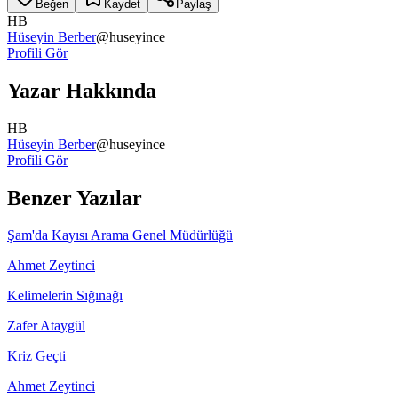
Beğen
Kaydet
Paylaş
HB
Hüseyin Berber
@
huseyince
Profili Gör
Yazar Hakkında
HB
Hüseyin Berber
@
huseyince
Profili Gör
Benzer Yazılar
Şam'da Kayısı Arama Genel Müdürlüğü
Ahmet Zeytinci
Kelimelerin Sığınağı
Zafer Ataygül
Kriz Geçti
Ahmet Zeytinci