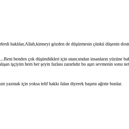
rlerdi haklılar,Allah,kimseyi gözden de düşürmesin çünkü düşenin dost
...Beni benden çok düşündükleri için utancımdan insanların yüzüne ba
alışan işçiyim hem her şeyin fazlası zararlıdır bu aşırı sevmenin sonu n
 yazmak için yoksa telif hakkı falan diyerek başımı ağrıtır bunlar.