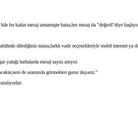
m bile bu kadar mesaj atmamıştır bana,her mesaj da "değerli"diye başl
 dahilinde dilediğiniz tutara,farklı vade seçenekleriyle mobil internet
n yattığı haftalarda mesaj sayısı artıyor.
olacaktır,seni de aramızda görmekten gurur duyarız."
ıralıyorlar: