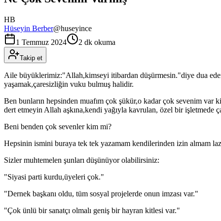
HB
Hüseyin Berber
@
huseyince
1 Temmuz 2024
2 dk okuma
Takip et
Aile büyüklerimiz:"Allah,kimseyi itibardan düşürmesin."diye dua ede
yaşamak,çaresizliğin vuku bulmuş halidir.
Ben bunların hepsinden muafım çok şükür,o kadar çok sevenim var ki
dert etmeyin Allah aşkına,kendi yağıyla kavrulan, özel bir işletmede ç
Beni benden çok sevenler kim mi?
Hepsinin ismini buraya tek tek yazamam kendilerinden izin almam lazım
Sizler muhtemelen şunları düşünüyor olabilirsiniz:
"Siyasi parti kurdu,üyeleri çok."
"Dernek başkanı oldu, tüm sosyal projelerde onun imzası var."
"Çok ünlü bir sanatçı olmalı geniş bir hayran kitlesi var."