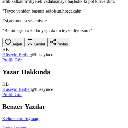
artık kalkalım"diyerek vadalaşmaya başladık ki pot kırıverdim.
"Teyze yeniden başınız sağolsun,hoşçakalın."
Eşi,arkamdan sesleniyor:
"Benim eşim o kadar yaşlı da mı teyze diyorsun?"
Beğen
Kaydet
Paylaş
HB
Hüseyin Berber
@
huseyince
Profili Gör
Yazar Hakkında
HB
Hüseyin Berber
@
huseyince
Profili Gör
Benzer Yazılar
Kelimelerin Sığınağı