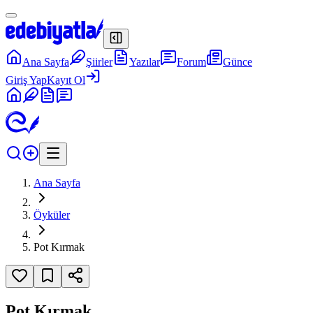
Ana Sayfa
Şiirler
Yazılar
Forum
Günce
Giriş Yap
Kayıt Ol
Ana Sayfa
Öyküler
Pot Kırmak
Pot Kırmak