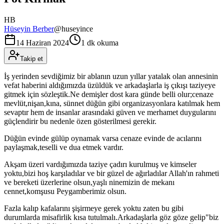
HB
Hüseyin Berber
@
huseyince
14 Haziran 2024
1 dk okuma
Takip et
İş yerinden sevdiğimiz bir ablanın uzun yıllar yatalak olan annesinin
vefat haberini aldığımızda üzüldük ve arkadaşlarla iş çıkışı taziyeye
gitmek için sözleştik.Ne demişler dost kara günde belli olur;cenaze
mevlüt,nişan,kına, sünnet düğün gibi organizasyonlara katılmak hem
sevaptır hem de insanlar arasındaki güven ve merhamet duygularını
güçlendirir bu nedenle özen gösterilmesi gerekir.
Düğün evinde gülüp oynamak varsa cenaze evinde de acılarını
paylaşmak,teselli ve dua etmek vardır.
Akşam üzeri vardığımızda taziye çadırı kurulmuş ve kimseler
yoktu,bizi hoş karşıladılar ve bir güzel de ağırladılar Allah'ın rahmeti
ve bereketi üzerlerine olsun,yaşlı ninemizin de mekanı
cennet,komşusu Peygamberimiz olsun.
Fazla kalıp kafalarını şişirmeye gerek yoktu zaten bu gibi
durumlarda misafirlik kısa tutulmalı.Arkadaşlarla göz göze gelip"biz